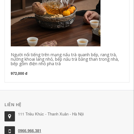
Người nổi tiếng trên mạng nấu trà quanh bếp, rang trà,
Nấ
nướng khoai lang nhỏ, bếp nấu trà bằng than trong nhà,
mâ
bếp gốm điện nhỏ pha trà
bế
972,000 đ
37
LIÊN HỆ
111 Triều Khúc - Thanh Xuân - Hà Nội
0966.966.381