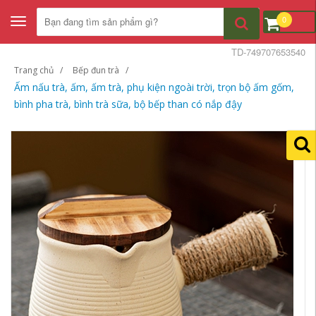
0
Toggle
navigation
TD-749707653540
Trang chủ
Bếp đun trà
Ấm nấu trà, ấm, ấm trà, phụ kiện ngoài trời, trọn bộ ấm gốm,
bình pha trà, bình trà sữa, bộ bếp than có nắp đậy