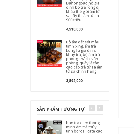
Dahongpao hộ gia
đình bộ trà rồng đi
khắp thế giới ấm tử
sa tây thi ấm tử sa
900 triệu
4,910,000
t
Bộ ấm đất sét màu
tím Yixing, ấm trà
kung fu gia đình,
khay trà, bộ ấm trà
phòng khách, văn
phòng, quầy lễ tân
cao cấp trà tử sa ấm
tử sa chính hãng
3,592,000
SẢN PHẨM TƯƠNG TỰ
ban tra dien thong
minh Ấm trà thủy
tinh borosilicate cao