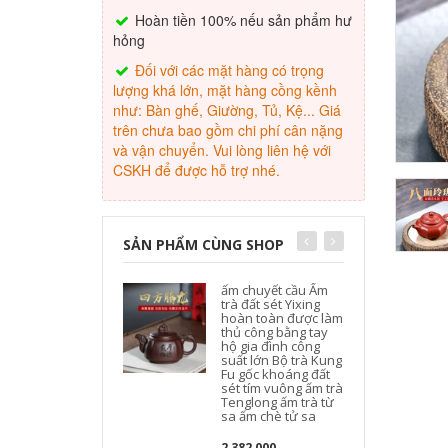
Hoàn tiền 100% nếu sản phẩm hư
hỏng
Đối với các mặt hàng có trọng
lượng khá lớn, mặt hàng cồng kềnh
như: Bàn ghế, Giường, Tủ, Kệ... Giá
trên chưa bao gồm chi phí cân nặng
và vận chuyển. Vui lòng liên hệ với
CSKH để được hỗ trợ nhé.
SẢN PHẨM CÙNG SHOP
ấm chuyết cầu Ấm
trà đất sét Yixing
hoàn toàn được làm
thủ công bằng tay
hộ gia đình công
suất lớn Bộ trà Kung
l
Fu gốc khoáng đất
sét tím vuông ấm trà
Tenglong ấm trà từ
sa ấm chè tử sa
2,382,000