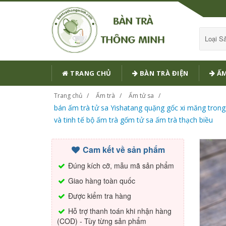
Loại 
TRANG CHỦ
BÀN TRÀ ĐIỆN
ẤM
Trang chủ
Ấm trà
Ấm tử sa
bán ấm trà tử sa Yishatang quặng gốc xi măng trong 
và tinh tế bộ ấm trà gốm tử sa ấm trà thạch biều
Cam kết về sản phẩm
Đúng kích cỡ, mẫu mã sản phẩm
Giao hàng toàn quốc
Được kiểm tra hàng
Hỗ trợ thanh toán khi nhận hàng
(COD) - Tùy từng sản phẩm