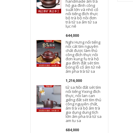
handmade ấm trà
hộ gia đình công
suất lớn và nhỏ cổ
nổi tiếng đích thực
bộ trà bộ nồi đơn
trà tử sa ấm tử sa
lục nê
644,000
Nghi Hưng nổi tiếng
nồi cát tím nguyên
chất được làm thủ
công đích thực nồi
đơn kung fu trà hộ
t
gia đình đất sét tím
bóng lỗ cổ ấm tử nê
ấm pha trà tử sa
1,216,000
tử sa Nồi đất sét tím
nổi tiếng Yixing đích
thực, nồi lan can
giếng đất sét tím thủ
công nguyên chất,
ấm trà và bộ ấm trà
gia dụng dung tích
lớn ấm pha trà tử sa
am tu sa
684,000