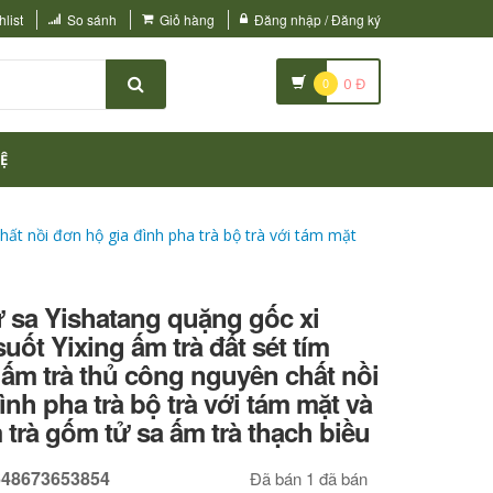
list
So sánh
Giỏ hàng
Đăng nhập / Đăng ký
0
0
Đ
Ệ
ất nồi đơn hộ gia đình pha trà bộ trà với tám mặt
ử sa Yishatang quặng gốc xi
uốt Yixing ấm trà đất sét tím
ấm trà thủ công nguyên chất nồi
ình pha trà bộ trà với tám mặt và
m trà gốm tử sa ấm trà thạch biều
648673653854
Đã bán 1 đã bán