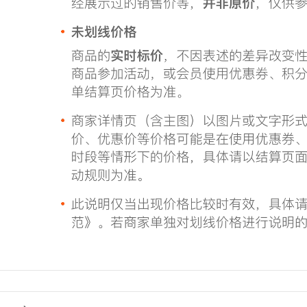
Xianglong Pixiu ấm
ấm trà từ sa
trà ấm trà tử sa bo
am tra tu sa
4,586,000
3,632,000
Yixing tím nồi đất sét
nguyên chất
ấm trà hắc tử sa Ấm
handmade công
rà đất sét tím Yixing
suất lớn ấm trà hộ
hoàn toàn được làm
gia đình bộ ấm trà
thủ công và nổi
nguyên khoáng đất
tiếng. Bộ ấm trà
sét tím cao vuông
Kung Fu nguyên
bộ nồi bình trà gốm
bản có dòng chữ
tử sa ấm pha trà
Dezhong. âm trà tử
bằng đất
sa am tu sa co
2,590,000
2,226,000
Ấm trà đất sét màu
chén tử sa Yixing
tím đích thực của
ban đầu khoáng tím
Yixing, hoàn toàn
nồi đất sét ấm trà