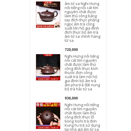
ấm tử sa Nghi Hưng
n
nổi tiếng nồi cát tím
nguyên chất được
làm thủ công bằng
tay đích thực phẳng
ngọc ấm trà công
suất lớn hộ gia đình
t
đích thực bộ ấm trà
ấm tử sa chính hàng
tử sa
720,000
Nghi Hưng nổi tiếng
nồi cát tím nguyên
chất được làm thủ
công đích thực kích
thước đơn công
suất trà làm nồi hộ
gia đình bộ ấm trà
t
ấm pha trà đất nung
bộ trà hắc tử sa
936,000
Nghi Hưng nổi tiếng
nồi cát tím nguyên
chất được làm thủ
công đích thực lỗ
bóng Xishi trà đơn
Kung Fu trà sử dụng
tại nhà giá ấm tử sa