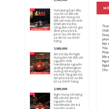
MÔ
Yishatang ban đầu
của tôi cũ đất sét
màu tím Yixing nồi
đất sét màu tím tinh
khiết ấm trà thủ
Thươ
công đơn nồi hộ gia
Chất 
đình pha trà trà
Junzi Qu nồi ấm tư
Dung
sa ấm tử sa chính
phon
hãng
Nơi 
Yếu 
3,980,000
Phân
ấm trà tây thi Nghi
Mã s
Hưng tím nồi đất sét
nguyên chất
Nguồ
handmade nguyên
Nghề
quặng Dahongpao
Cho 
vuông nồi Kung Fu
trà nhà Tặng ấm trà
ấm pha trà tử sa ấm
tử sa chính hàng
2,980,000
Nghi Hưng nổi tiếng
đất sét tím ấm trà
nguyên chất
handmade ấm trà
n
nguyên quặng