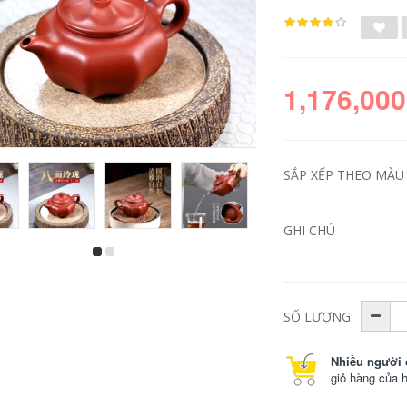
1,176,000
SẮP XẾP THEO MÀU S
GHI CHÚ
ấm thạch biều Nghi
bộ ấm trà gốm tử sa
Hưng tím nồi đất sét
Yishatang Yixing nổi
nguyên chất
tiếng nồi cát tím
handmade nổi tiếng
nguyên chất thủ
đích thực công suất
công thô khoáng rõ
SỐ LƯỢNG:
ớn đất sét tím Ruyi
ràng xi măng đám
Xishi nồi hộ gia đình
mây vai Như Ý ấm
ấm trà bộ trà mua
trà bộ trà bộ trà đạo
Nhiều người 
ấm tử sa bộ ấm
hắc tử sa ấm trà tử
giỏ hàng của 
chén tử sa cao cấp
sa
2,046,000
6,410,000