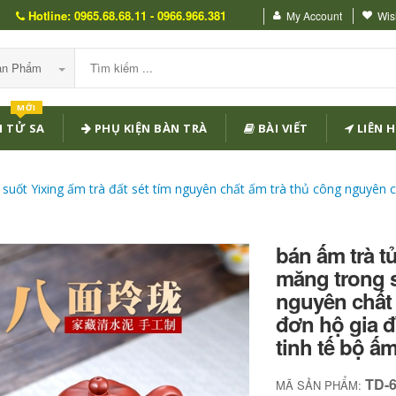
Hotline: 0965.68.68.11 - 0966.966.381
My Account
Wish
Sản Phẩm
MỚI
 TỬ SA
PHỤ KIỆN BÀN TRÀ
BÀI VIẾT
LIÊN H
suốt Yixing ấm trà đất sét tím nguyên chất ấm trà thủ công nguyên ch
bán ấm trà t
măng trong s
nguyên chất 
đơn hộ gia đ
tinh tế bộ ấ
TD-
MÃ SẢN PHẨM: