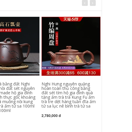
à bằng đất Nghi
Nghi Hưng nguyên quặng
bình trà thuỷ t
nồi đất sét nguyên
hoàn toàn thủ công bằng
bên ấm trà thủy
made hộ gia đình
đất sét tím hộ gia đình quà
nhiệt độ cao tr
ch thực gốc khoáng
tặng ấm trà trà Kung Fu ấm
điện gia dụng
á muỗng nồi kung
trà tre dệt hàng tuần đĩa ấm
đun nước ấm tr
trà ấm tử sa 100ml
tử sa lục nê bình trà tử sa
trà ấm trà thủy
100ml
bộ trà thủy tinh
2,780,000 đ
604,000 đ