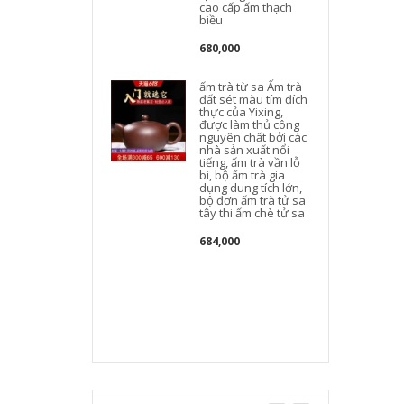
cao cấp ấm thạch
t
biều
680,000
ấm trà từ sa Ấm trà
đất sét màu tím đích
thực của Yixing,
được làm thủ công
nguyên chất bởi các
nhà sản xuất nổi
tiếng, ấm trà vần lỗ
bi, bộ ấm trà gia
dụng dung tích lớn,
bộ đơn ấm trà tử sa
tây thi ấm chè tử sa
684,000
c