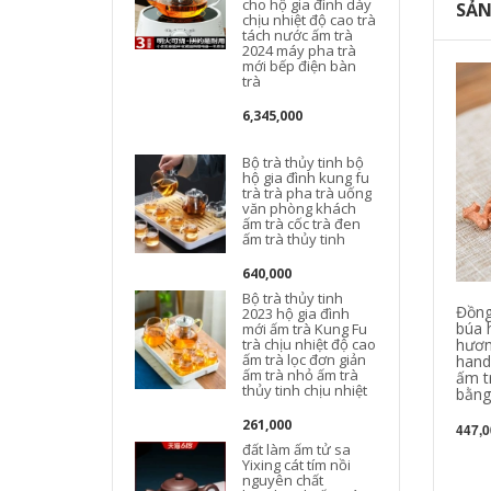
cho hộ gia đình dày
SẢN
chịu nhiệt độ cao trà
tách nước ấm trà
2024 máy pha trà
mới bếp điện bàn
trà
6,345,000
Bộ trà thủy tinh bộ
hộ gia đình kung fu
trà trà pha trà uống
văn phòng khách
ấm trà cốc trà đen
ấm trà thủy tinh
640,000
Bộ trà thủy tinh
Đồng 
2023 hộ gia đình
búa 
mới ấm trà Kung Fu
trà chịu nhiệt độ cao
hươn
ấm trà lọc đơn giản
hand
ấm trà nhỏ ấm trà
ấ
ấm t
thủy tinh chịu nhiệt
bằng
t
261,000
447,0
đất làm ấm tử sa
Yixing cát tím nồi
nguyên chất