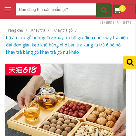
0
Toggle
navigation
TD-659143118471
Trang chủ
Khay trà
Khay trà gỗ
bộ ấm trà gỗ hương Tre khay trà hộ gia đình nhỏ khay trà hiện
đại đơn giản kẹo khô hàng nhỏ bàn trà kung fu trà 6 bộ bộ
khay trà bằng gỗ khay trà gỗ nu kháo