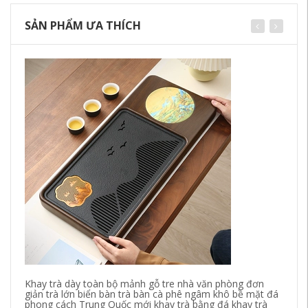
SẢN PHẨM ƯA THÍCH
Ca
Ch
Bi
86
Khay trà dày toàn bộ mảnh gỗ tre nhà văn phòng đơn
giản trà lớn biển bàn trà bàn cà phê ngâm khô bề mặt đá
phong cách Trung Quốc mới khay trà bằng đá khay trà