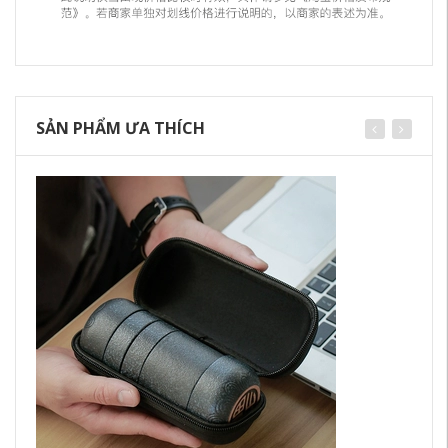
SẢN PHẨM ƯA THÍCH
Mà
ng
gố
86