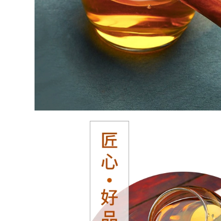
pha trà bằng chén
khải chén quân
2,002,000
Yixing Zisha Cup Nổi
972,000
Tiếng Handmade
Nghi Hưng nguyên
Chạm Khắc Trà Có
chất handmade đất
Nắp Đậy Cho Văn
ét tím ấm trà trà
Phòng Tại Nhà Nam
đạo phụ kiện
Nữ Cốc Nước Dung
nguyên quặng
Tích Lớn ấm chén tử
Dahongpao Zhuni
sa cao cấp chén
Niu uống công bằng
uống trà tử sa
cốc chén quân chén
tống pha trà
14,710,000
cốc tử sa Yixing
411,000
Zisha Cup Nổi Tiếng
chén khải tử sa Qua
Nguyên Chất Trà
ác thời đại, ấm cát
Thủ Công Có Nắp
tím quặng nguyên
Đậy Cho Văn Phòng
bản của Yixing, bộ
Tại Nhà Nam Nữ Cá
trà Kung Fu, phụ
Nhân Cốc Nước
iện trà đạo, cốc hội
Dung Tích Lớn am
chợ hương hoa sen
chen tu sa chén tử
xi măng trong suốt
sa cao cấp
chén khải pha trà
chén quân
8,810,000
Yixing Zisha Cup Nổi
499,000
Tiếng Trà Thủ Công
chén tử sa
Có Nắp Đậy Cho Văn
Yishatang Yixing đất
Phòng Tại Nhà Nam