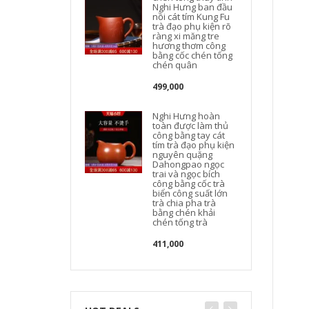
Nghi Hưng ban đầu
nồi cát tím Kung Fu
trà đạo phụ kiện rõ
ràng xi măng tre
hương thơm công
bằng cốc chén tống
chén quân
499,000
Nghi Hưng hoàn
toàn được làm thủ
công bằng tay cát
tím trà đạo phụ kiện
nguyên quặng
Dahongpao ngọc
trai và ngọc bích
công bằng cốc trà
biển công suất lớn
trà chia pha trà
bằng chén khải
chén tống trà
411,000