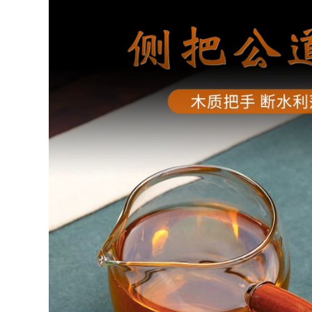
quặng nguyên chất
Yixing Zisha hoàn
handmade cát tím
toàn được làm thủ
ốc trà cát tím trà
công bằng tay có
tinh tế cốc miệng
nắp đậy cho hộ gia
Phật cốc chén khải
đình nam và nữ
chén khải pha trà
Công suất lớn Kung
Fu Trà thông tre
mận cốc tử sa cốc tử
852,000
sa
chén tống chén
2,980,000
quân Yixing ban
đầu nồi cát tím Kung
Fu bộ trà trà đạo
Nghi Hưng Zisha
phụ kiện
cốc nguyên chất
Dahongpao Ruyi
handmade nam nữ
Justice Cup chén
công suất lớn trà có
khải uống trà chén
nắp cốc nước nhà
tống tử sa
tặng sen cốc ấm
chén tử sa chén
uống trà tử sa
852,000
chén khải pha trà
1,882,000
Trong mọi thời đại,
Yixing quặng thô
Yishatang Yixing
nguyên chất được
Zisha Cốc Trà Thủ
làm thủ công bằng
Công Hoàn Toàn Có
tay cát tím công
Nắp Đậy Cho Hộ Gia
bằng cốc Kung Fu
Đình Dung Tích Lớn
bộ trà trà đạo phụ
Cốc Cốc Dành Cho
kiện Dahongpao
Nam Và Nữ am
Linghua cốc cách
chen tu sa cốc tử sa