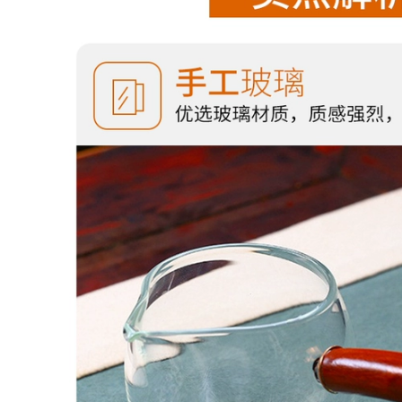
lành có nắp cốc tử
chén uống trà tử sa
sa ấm chén tử sa
Cốc cát tím quặng
thô Yixing, được làm
3,136,000
thủ công bởi thương
Yishatang Yixing cốc
hiệu nổi tiếng, cốc
quà tặng văn phòng
trà dung tích lớn có
nam nữ cát tím có
nắp, cốc nước nam
nắp đậy đơn dung
nữ văn phòng tại
lượng lớn Bát Bát
nhà chén tử sa cao
Tâm Kinh chén tử
cấp ấm chén tử sa
sa cốc tử sa
cao cấp
4,586,000
9,210,000
Yishatang Yixing đất
Yixing Zisha Cup Nổi
sét màu tím cốc
Tiếng Handmade
hoàn toàn làm bằng
Công Suất Lớn Bao
tay kung fu trà cũ
Phủ Lót Lọc Trà Nam
đất sét màu tím trà
Nữ Văn Phòng Tại
có nắp cốc văn
Nhà Cup am chen tu
phòng cốc nước
sa ấm chén tử sa
chén tử sa cốc tử sa
12,910,000
5,940,000