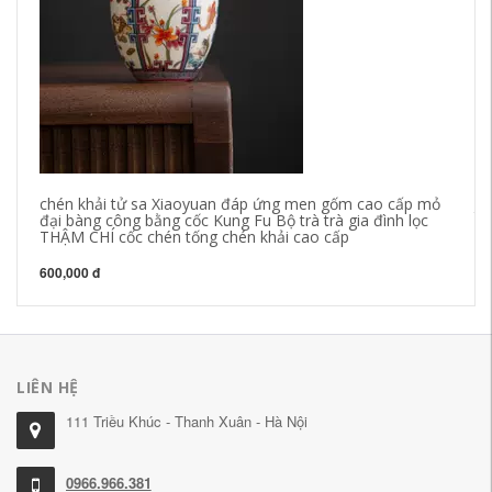
Gặ
ki
chén khải tử sa Xiaoyuan đáp ứng men gốm cao cấp mỏ
tr
đại bàng công bằng cốc Kung Fu Bộ trà trà gia đình lọc
THẬM CHÍ cốc chén tống chén khải cao cấp
1,
600,000 đ
LIÊN HỆ
111 Triều Khúc - Thanh Xuân - Hà Nội
0966.966.381