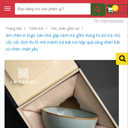
0
Toggle
navigation
TD-725073392232
Trang chủ
Chén trà
Cốc, chén gốm sứ
ấm chén in logo Sân nhỏ gặp tách trà gốm Kung Fu bộ trà chủ
cốc cốc đơn Ru lò mở mảnh trà bát trà hộp quà tặng chén bát
sứ chén chiết yêu