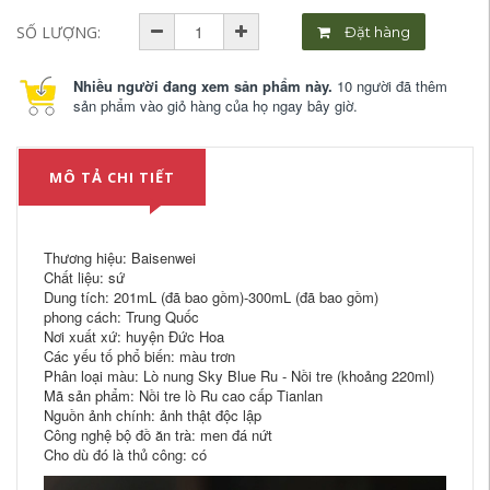
SỐ LƯỢNG:
Đặt hàng
Nhiều người đang xem sản phẩm này.
10 người đã thêm
sản phẩm vào giỏ hàng của họ ngay bây giờ.
MÔ TẢ CHI TIẾT
Thương hiệu: Baisenwei
Chất liệu: sứ
Dung tích: 201mL (đã bao gồm)-300mL (đã bao gồm)
phong cách: Trung Quốc
Nơi xuất xứ: huyện Đức Hoa
Các yếu tố phổ biến: màu trơn
Phân loại màu: Lò nung Sky Blue Ru - Nồi tre (khoảng 220ml)
Mã sản phẩm: Nồi tre lò Ru cao cấp Tianlan
Nguồn ảnh chính: ảnh thật độc lập
Công nghệ bộ đồ ăn trà: men đá nứt
Cho dù đó là thủ công: có