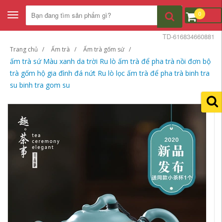
0
Toggle
navigation
TD-616834660881
Trang chủ
Ấm trà
Ấm trà gốm sứ
ấm trà sứ Màu xanh da trời Ru lò ấm trà để pha trà nồi đơn bộ
trà gốm hộ gia đình đá nứt Ru lò lọc ấm trà để pha trà binh tra
su binh tra gom su