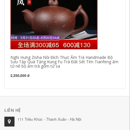
Nghi Hưng Zisha Nồi Đích Thực Ấm Trà Handmade Bộ
Ấm
Sưu Tập Quà Tặng Kung Fu Trà Đất Sét Tím Tianfeng ấm
độ
tử nê bộ ấm trà gốm tử sa
đi
tr
2,350,000 đ
72
LIÊN HỆ
111 Triều Khúc - Thanh Xuân - Hà Nội