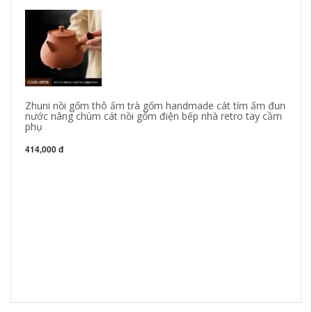
Zhuni nồi gốm thô ấm trà gốm handmade cát tím ấm đun
nước nâng chùm cát nồi gốm điện bếp nhà retro tay cầm
phụ
414,000 đ
Mù
gố
cụ
68