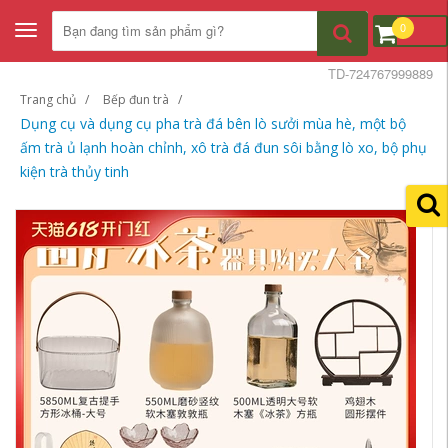
0
Toggle
navigation
TD-724767999889
Trang chủ
Bếp đun trà
Dụng cụ và dụng cụ pha trà đá bên lò sưởi mùa hè, một bộ
ấm trà ủ lạnh hoàn chỉnh, xô trà đá đun sôi bằng lò xo, bộ phụ
kiện trà thủy tinh