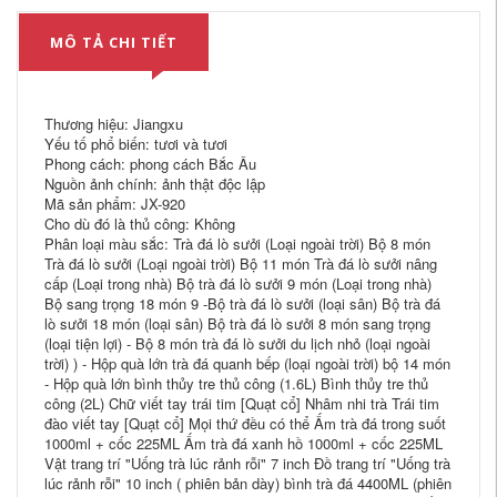
MÔ TẢ CHI TIẾT
Thương hiệu: Jiangxu
Yếu tố phổ biến: tươi và tươi
Phong cách: phong cách Bắc Âu
Nguồn ảnh chính: ảnh thật độc lập
Mã sản phẩm: JX-920
Cho dù đó là thủ công: Không
Phân loại màu sắc: Trà đá lò sưởi (Loại ngoài trời) Bộ 8 món
Trà đá lò sưởi (Loại ngoài trời) Bộ 11 món Trà đá lò sưởi nâng
cấp (Loại trong nhà) Bộ trà đá lò sưởi 9 món (Loại trong nhà)
Bộ sang trọng 18 món 9 -Bộ trà đá lò sưởi (loại sân) Bộ trà đá
lò sưởi 18 món (loại sân) Bộ trà đá lò sưởi 8 món sang trọng
(loại tiện lợi) - Bộ 8 món trà đá lò sưởi du lịch nhỏ (loại ngoài
trời) ) - Hộp quà lớn trà đá quanh bếp (loại ngoài trời) bộ 14 món
- Hộp quà lớn bình thủy tre thủ công (1.6L) Bình thủy tre thủ
công (2L) Chữ viết tay trái tim [Quạt cổ] Nhâm nhi trà Trái tim
đào viết tay [Quạt cổ] Mọi thứ đều có thể Ấm trà đá trong suốt
1000ml + cốc 225ML Ấm trà đá xanh hồ 1000ml + cốc 225ML
Vật trang trí "Uống trà lúc rảnh rỗi" 7 inch Đồ trang trí "Uống trà
lúc rảnh rỗi" 10 inch ( phiên bản dày) bình trà đá 4400ML (phiên