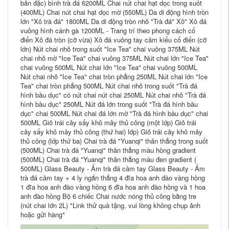
bản đặc) bình trà đá 6200ML Chai nút chai hạt dọc trong suốt
(400ML) Chai nút chai hạt dọc mờ (550ML) Da di động hình tròn
lớn "Xô trà đá" 1800ML Da di động tròn nhỏ "Trà đá" Xô" Xô đá
vuông hình cánh gà 1200ML - Trang trí theo phong cách cổ
điển Xô đá tròn (cỡ vừa) Xô đá vuông tay cầm kiểu cổ điển (cỡ
lớn) Nút chai nhỏ trong suốt "Ice Tea" chai vuông 375ML Nút
chai nhỏ mờ "Ice Tea" chai vuông 375ML Nút chai lớn "Ice Tea"
chai vuông 500ML Nút chai lớn "Ice Tea" chai vuông 500ML
Nút chai nhỏ "Ice Tea" chai tròn phẳng 250ML Nút chai lớn "Ice
Tea" chai tròn phẳng 500ML Nút chai nhỏ trong suốt "Trà đá
hình bầu dục" có nút chai nút chai 250ML Nút chai nhỏ "Trà đá
hình bầu dục" 250ML Nút đá lớn trong suốt "Trà đá hình bầu
dục" chai 500ML Nút chai đá lớn mờ "Trà đá hình bầu dục" chai
500ML Giỏ trái cây sấy khô mây thủ công (một lớp) Giỏ trái
cây sấy khô mây thủ công (thứ hai) lớp) Giỏ trái cây khô mây
thủ công (lớp thứ ba) Chai trà đá "Yuanqi" thân thẳng trong suốt
(500ML) Chai trà đá "Yuanqi" thân thẳng màu hồng gradient
(500ML) Chai trà đá "Yuanqi" thân thẳng màu đen gradient (
500ML) Glass Beauty - Ấm trà đá cầm tay Glass Beauty - Ấm
trà đá cầm tay + 4 ly ngắn thẳng 4 đĩa hoa anh đào vàng hồng
1 đĩa hoa anh đào vàng hồng 6 đĩa hoa anh đào hồng và 1 hoa
anh đào hồng Bộ 6 chiếc Chai nước nóng thủ công bằng tre
(nút chai lớn 2L) "Link thử quà tặng, vui lòng không chụp ảnh
hoặc gửi hàng"