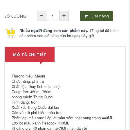
SỐ LƯỢNG:
Đặt hàng
Nhiều người đang xem sản phẩm này.
17 người đã thêm
sản phẩm vào giỏ hàng của họ ngay bây giờ.
MÔ TẢ CHI TIẾT
Thương hiệu: Mesni
Chức năng: pha trà
Chất liệu: thủy tinh chịu nhiệt
Dung tích: 450mL-750mL
phong cách: Trung Quốc
Hình dạng: tròn
Xuất xứ: Trung Quốc đại lục
Các yếu tố phổ biến: màu trơn
Phân loại màu sắc: Lớp lót màu xám nhạt sang trọng 440ML
Lớp lót màu xanh Peacock 440ML
Khoảng giá: 40 nhân dân tệ-79,9 nhân dân tệ