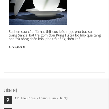
Suzhen cao cấp đá-hạt thịt cừu-béo ngọc phủ bát sứ
trắng Sancai bát trà gốm đơn Kung Fu trà bộ hộp quà tặng
pha trà bằng chén khải pha trà bằng chén khải
ph
1,722,000 đ
nh
Da
bằ
1,
LIÊN HỆ
111 Triều Khúc - Thanh Xuân - Hà Nội