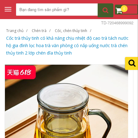
0
Toggle
navigation
TD-720468999092
Trang chủ
Chén trà
Cốc, chén thủy tinh
Cốc trà thủy tinh có khả năng chịu nhiệt độ cao trà tách nước
hộ gia đình lọc hoa trà văn phòng có nắp uống nước trà chén
thủy tinh 2 lớp chén dĩa thủy tinh