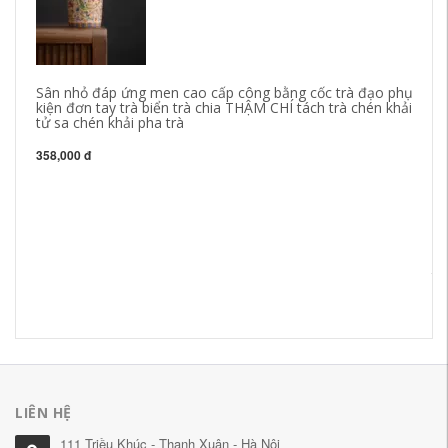
Sân nhỏ đáp ứng men cao cấp công bằng cốc trà đạo phụ
kiện đơn tay trà biển trà chia THẬM CHÍ tách trà chén khải
tử sa chén khải pha trà
358,000 đ
Nh
Ti
ti
34
LIÊN HỆ
111 Triều Khúc - Thanh Xuân - Hà Nội