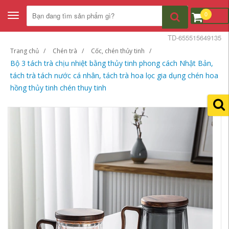
0
Toggle
navigation
TD-655515649135
Trang chủ
Chén trà
Cốc, chén thủy tinh
Bộ 3 tách trà chịu nhiệt bằng thủy tinh phong cách Nhật Bản,
tách trà tách nước cá nhân, tách trà hoa lọc gia dụng chén hoa
hồng thủy tinh chén thuy tinh