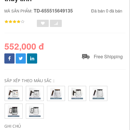
TD-655515649135
Đã bán 0 đã bán
MÃ SẢN PHẨM:
552,000 đ
Free Shipping
SẮP XẾP THEO MÀU SẮC ::
GHI CHÚ