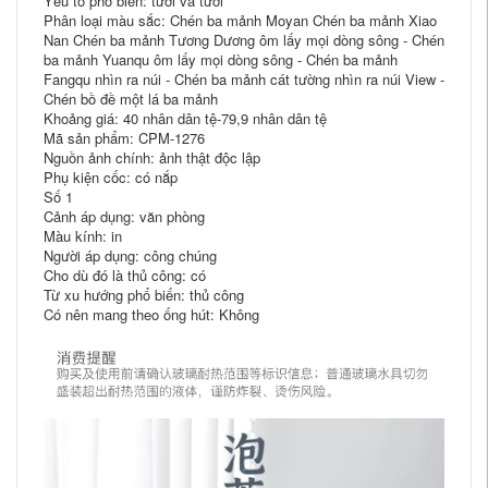
Yếu tố phổ biến: tươi và tươi
Phân loại màu sắc: Chén ba mảnh Moyan Chén ba mảnh Xiao
Nan Chén ba mảnh Tương Dương ôm lấy mọi dòng sông - Chén
ba mảnh Yuanqu ôm lấy mọi dòng sông - Chén ba mảnh
Fangqu nhìn ra núi - Chén ba mảnh cát tường nhìn ra núi View -
Chén bồ đề một lá ba mảnh
Khoảng giá: 40 nhân dân tệ-79,9 nhân dân tệ
Mã sản phẩm: CPM-1276
Nguồn ảnh chính: ảnh thật độc lập
Phụ kiện cốc: có nắp
Số 1
Cảnh áp dụng: văn phòng
Màu kính: in
Người áp dụng: công chúng
Cho dù đó là thủ công: có
Từ xu hướng phổ biến: thủ công
Có nên mang theo ống hút: Không