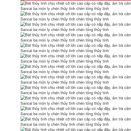
quặng nguyên chất
Yixing Zisha hoàn
handmade cát tím
toàn được làm thủ
ốc trà cát tím trà
công bằng tay có
tinh tế cốc miệng
nắp đậy cho hộ gia
Phật cốc chén khải
đình nam và nữ
chén khải pha trà
Công suất lớn Kung
Fu Trà thông tre
mận cốc tử sa cốc tử
852,000
sa
chén tống chén
2,980,000
quân Yixing ban
đầu nồi cát tím Kung
Fu bộ trà trà đạo
Nghi Hưng Zisha
phụ kiện
cốc nguyên chất
Dahongpao Ruyi
handmade nam nữ
Justice Cup chén
công suất lớn trà có
khải uống trà chén
nắp cốc nước nhà
tống tử sa
tặng sen cốc ấm
chén tử sa chén
uống trà tử sa
852,000
chén khải pha trà
1,882,000
Trong mọi thời đại,
Yixing quặng thô
Yishatang Yixing
nguyên chất được
Zisha Cốc Trà Thủ
làm thủ công bằng
Công Hoàn Toàn Có
tay cát tím công
Nắp Đậy Cho Hộ Gia
bằng cốc Kung Fu
Đình Dung Tích Lớn
bộ trà trà đạo phụ
Cốc Cốc Dành Cho
kiện Dahongpao
Nam Và Nữ am
Linghua cốc cách
chen tu sa cốc tử sa