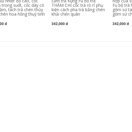
ịu nhiệt độ cao, cốc
cầm trà Kung Fu bộ trà
hợp của s
sét tím cốc nguyên
Nữ Công Suất Lớn
 trong suốt, cốc dày có
THẬM CHÍ cốc trà rò rỉ phụ
Fu bộ trà 
chất thủ công ban
Cốc Nước Đậm
cầm, tách trà chén thủy
kiện cách pha trà bằng chén
gốm sứ tá
đầu khoáng đất sét
Hương Thơm cốc
tím Hán phong cách
chén tử sa cao cấp
 chén hoa hồng thuỷ tinh
khải chén quân
gốm sứ ch
cốc nam văn phòng
am chen tu sa
tại nhà trà chén tử
00 đ
342,000 đ
342,000 đ
sa ấm chén tử sa
3,060,000
cao cấp
am chen tu sa
Yixing Zisha Cup Nổi
1,292,000
Tiếng Nguyên Chất
ồi đất sét tím
Handmade Khoáng
quặng gốc Yixing, đề
Nguyên Dung Tích
can thủ công
Lớn Bao Phủ Nam
nguyên chất nổi
Nữ Văn Phòng Tại
tiếng, cốc thơm lạnh,
Nhà Trà am chen tu
bộ ấm trà văn
sa ấm chén tử sa
phòng, cốc đất sét
tím nổi tiếng ấm
2,892,000
chén tử sa cao cấp
ấm chén tử sa cao
chén trà tử sa
cấp Nghi Hưng
Zisha Cốc Nổi Tiếng
8,890,000
Nguyên Chất
cốc tử sa Cốc đất
Handmade Hộ Gia
sét màu tím Yixing
Đình Công Suất Lớn
nổi tiếng hoàn toàn
Nam Nữ Trà Có Nắp
được làm thủ công
Cũ Tím đất Sét Cốc
tại nhà Văn phòng
ấm chén tử sa cao
nam và nữ Tách trà
cấp am chen tu sa
khoáng gốc Cốc đất
sét màu tím Cốc tốt
13,310,000