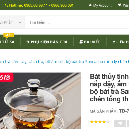
Hotline: 0965.68.68.11 - 0966.966.381
My Account
Wish
Sản Phẩm
MỚI
 TỬ SA
PHỤ KIỆN BÀN TRÀ
BÀI VIẾT
LIÊN H
ấm trà cầm tay, tách trà, bộ ấm trà, bộ bát trà Sancai ba món ly chén 
Bát thủy tin
nắp đậy, ấm t
bộ bát trà S
chén tống th
TD-
MÃ SẢN PHẨM: