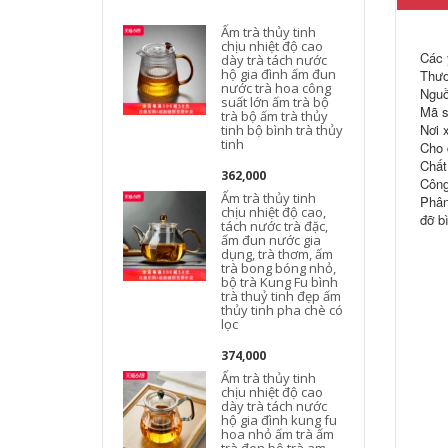
Ấm trà thủy tinh
chịu nhiệt độ cao
Các 
dày trà tách nước
hộ gia đình ấm đun
Thươ
nước trà hoa công
Nguồ
suất lớn ấm trà bộ
Mã s
trà bộ ấm trà thủy
Nơi 
tinh bộ bình trà thủy
t
tinh
Cho 
Chất 
362,000
Công
Ấm trà thủy tinh
Phân
chịu nhiệt độ cao,
đỡ b
tách nước trà đặc,
ấm đun nước gia
dụng, trà thơm, ấm
trà bong bóng nhỏ,
bộ trà Kung Fu bình
t
trà thuỷ tinh đẹp ấm
thủy tinh pha chè có
lọc
374,000
Ấm trà thủy tinh
chịu nhiệt độ cao
t
dày trà tách nước
hộ gia đình kung fu
hoa nhỏ ấm trà ấm