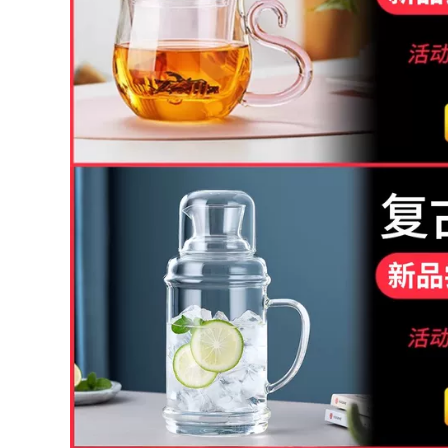
dụng, ấm đun nước,
Tách Nước Hộ Gia
ấm trà, bộ pha trà
Đình Trà Đen Hoa
bình đun trà thuỷ
Ấm Trà Bong Bóng
tinh ấm pha trà thủy
Nhỏ Ấm Trà Bộ Trà
inh có lọc
ấm pha trà thủy tinh
cao cấp ấm thuỷ
tinh pha trà hoa
511,000
411,000
Ấm trà thủy tinh,
chịu nhiệt độ cao,
công suất lớn, ấm
Ấm trà thủy tinh
đun nước bếp điện
chịu nhiệt độ cao
gốm gia dụng, ấm
dày bếp gốm điện
trà thơm tốt cho sức
ấm đun nước xử lý
khỏe, bộ ấm trà bộ
công suất lớn hộ gia
tách trà thủy tinh bộ
đình ấm trà bộ trà
rà thủy tinh
bộ bình trà thủy tinh
cao cấp bình trà
thuỷ tinh
712,000
544,000
Nghi Hưng ban đầu
Cốc nước cá nhân