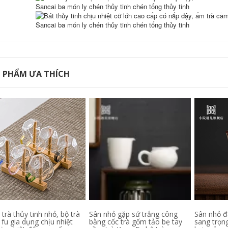
pha trà bằng chén
khải chén quân
2,002,000
Yixing Zisha Cup Nổi
972,000
Tiếng Handmade
Nghi Hưng nguyên
Chạm Khắc Trà Có
chất handmade đất
Nắp Đậy Cho Văn
ét tím ấm trà trà
Phòng Tại Nhà Nam
đạo phụ kiện
Nữ Cốc Nước Dung
nguyên quặng
Tích Lớn ấm chén tử
 PHẨM ƯA THÍCH
Dahongpao Zhuni
sa cao cấp chén
Niu uống công bằng
uống trà tử sa
cốc chén quân chén
tống pha trà
14,710,000
cốc tử sa Yixing
411,000
Zisha Cup Nổi Tiếng
chén khải tử sa Qua
Nguyên Chất Trà
ác thời đại, ấm cát
Thủ Công Có Nắp
tím quặng nguyên
Đậy Cho Văn Phòng
bản của Yixing, bộ
Tại Nhà Nam Nữ Cá
trà Kung Fu, phụ
Nhân Cốc Nước
iện trà đạo, cốc hội
Dung Tích Lớn am
chợ hương hoa sen
chen tu sa chén tử
xi măng trong suốt
sa cao cấp
chén khải pha trà
chén quân
8,810,000
Yixing Zisha Cup Nổi
499,000
Tiếng Trà Thủ Công
trà thủy tinh nhỏ, bộ trà
Sân nhỏ gặp sứ trắng công
Sân nhỏ đ
chén tử sa
Có Nắp Đậy Cho Văn
fu gia dụng chịu nhiệt
bằng cốc trà gốm tảo bẹ tay
sang trọn
Yishatang Yixing đất
Phòng Tại Nhà Nam