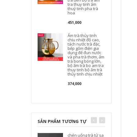
trà đen bộ trà am
tra thuy tinh ấm
thuỷ tinh pha trà
hoa
t
451,000
Ấm trà thủy tinh
chịu nhiệt độ cao,
tách nước trà đặc,
bếp gốm điện gia
dụng để đun nước
và pha trà thơm, ấm
trà bong bóng lớn,
bộ ấm trà bo am tra
thuy tinh bộ ấm trà
thủy tinh chịu nhiệt
t
374,000
SẢN PHẨM TƯƠNG TỰ
chén uống trà tử sa