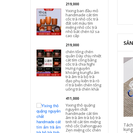
219,000
Yixing ban đầu mỏ
handmade cát tím
cốc trà nhỏ cốc trà
đất sét màu tím
miệng nhỏ cốc trà
nhỏ bát chén tử sa
s
cao cấp
SẢN
219,000
chén tống chén
quân Dày chịu nhiệt
cát tím công bằng
cốc trà chia Nghi
Hưng nguyên
khoáng kungfu ấm
trà ấm trà bộ trà
c
đạo phụ kiện trà rò
rỉ trà biển chén tống
uống trà chén khải
k
411,000
Yixing thô quặng
nguyên chất
handmade cát tím
ấm trà ấm trà bộ trà
tinh tế cát tím miệng
Tách 
nhỏ cốc Dahongpao
kung 
Zen miệng cốc chén