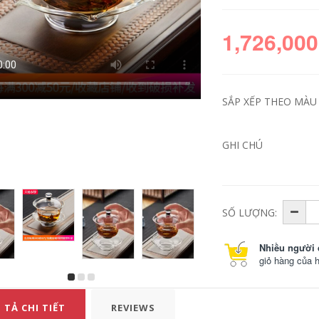
1,726,000
SẮP XẾP THEO MÀU S
GHI CHÚ
Chịu Nhiệt Độ Cao
Chịu Nhiệt Độ Cao
Ấm Trà Thủy Tinh
Ấm Trà Thủy Tinh
Dày Nồi Đơn Trà
Dày Nồi Đơn Trà
SỐ LƯỢNG:
Tách Nước Hộ Gia
Tách Nước Hộ Gia
Đình Hoa Nhỏ Ấm
Đình Hoa Nhỏ Ấm
Trà Kung Fu Ấm Trà
Trà Kung Fu Trà Đặc
Nhiều người 
Bộ Trà ấm thuỷ tinh
Biệt Ấm Trà bình trà
pha trà bình đun trà
thuỷ tinh có lõi lọc
giỏ hàng của 
thuỷ tinh
ấm pha trà thủy tinh
có lọc
511,000
451,000
 TẢ CHI TIẾT
REVIEWS