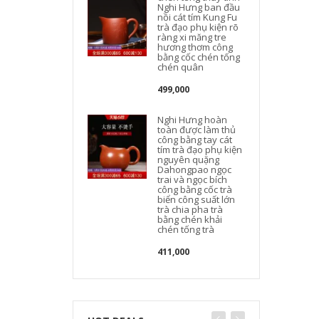
Nghi Hưng ban đầu
nồi cát tím Kung Fu
trà đạo phụ kiện rõ
ràng xi măng tre
hương thơm công
bằng cốc chén tống
chén quân
499,000
Nghi Hưng hoàn
toàn được làm thủ
công bằng tay cát
tím trà đạo phụ kiện
nguyên quặng
Dahongpao ngọc
trai và ngọc bích
công bằng cốc trà
biển công suất lớn
trà chia pha trà
bằng chén khải
chén tống trà
411,000