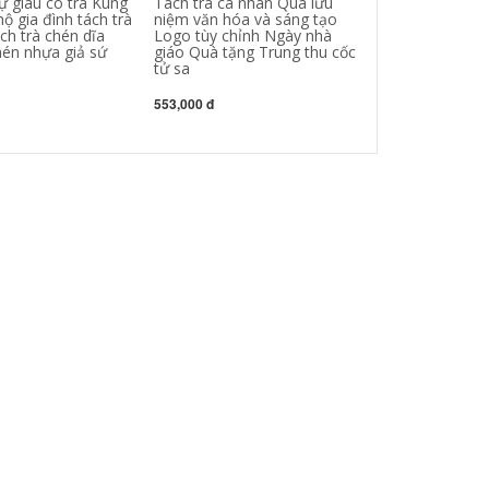
ự giàu có trà Kung
Tách trà cá nhân Quà lưu
nhà cá nhân uố
hộ gia đình tách trà
niệm văn hóa và sáng tạo
đơn chén hoa 
ch trà chén dĩa
Logo tùy chỉnh Ngày nhà
văn
én nhựa giả sứ
giáo Quà tặng Trung thu cốc
tử sa
552,000 đ
553,000 đ