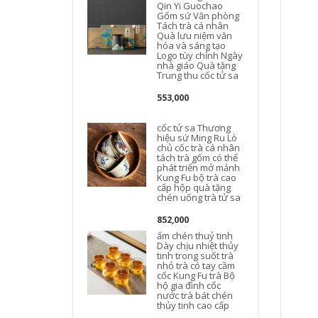
Qin Yi Guochao
Gốm sứ Văn phòng
Tách trà cá nhân
c
Quà lưu niệm văn
hóa và sáng tạo
Logo tùy chỉnh Ngày
nhà giáo Quà tặng
Trung thu cốc tử sa
553,000
cốc tử sa Thương
hiệu sứ Ming Ru Lò
chủ cốc trà cá nhân
tách trà gốm có thể
phát triển mở mảnh
Kung Fu bộ trà cao
cấp hộp quà tặng
chén uống trà tử sa
852,000
ấm chén thuỷ tinh
Dày chịu nhiệt thủy
tinh trong suốt trà
nhỏ trà có tay cầm
cốc Kung Fu trà Bộ
hộ gia đình cốc
nước trà bát chén
thủy tinh cao cấp