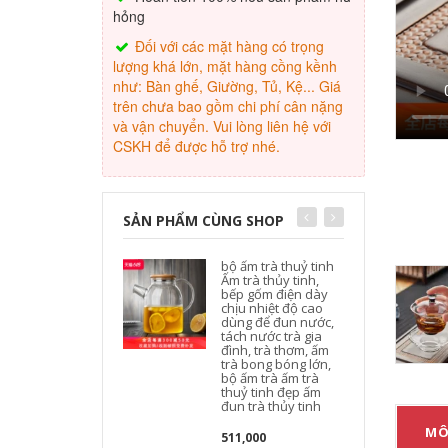
hỏng
Đối với các mặt hàng có trọng
lượng khá lớn, mặt hàng cồng kềnh
như: Bàn ghế, Giường, Tủ, Kệ... Giá
trên chưa bao gồm chi phí cân nặng
và vận chuyển. Vui lòng liên hệ với
CSKH để được hỗ trợ nhé.
SẢN PHẨM CÙNG SHOP
bộ ấm trà thuỷ tinh
Ấm trà thủy tinh,
bếp gốm điện dày
chịu nhiệt độ cao
dùng để đun nước,
tách nước trà gia
đình, trà thơm, ấm
trà bong bóng lớn,
bộ ấm trà ấm trà
thuỷ tinh đẹp ấm
đun trà thủy tinh
MÔ
511,000