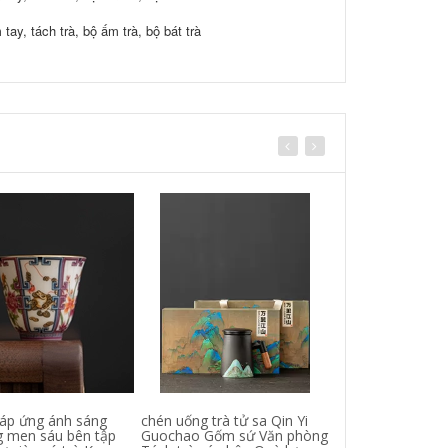
áp ứng ánh sáng
chén uống trà tử sa Qin Yi
Sân nhỏ gặp m
g men sáu bên tập
Guochao Gốm sứ Văn phòng
Kung Fu trà ch