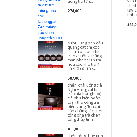
và ch
uống trà tử sa
chính
tay 
274,000
tinh
342,0
Nghi Hưng ban đầu
quặng cát tím cốc
N
trà trà bát bùn tím
trong suốt xi măng
mận phong lan tre
hoa cúc nhỏ trà 4
cái/bộ cốc tử sa
507,000
chén khải uống trà
Nghi Hưng cát tím
trà chia Kungfu bộ
trà phụ kiện hoàn
toàn thủ công trà
biển vàng đen cát
công bằng cốc chén
tống pha trà chén
tống thủy tinh
411,000
chén tống thủy tinh