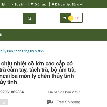
list
So sánh
Giỏ hàng
Đăng nhập / Đăng ký
0
0
Đ
Ệ
thủy tinh chén tống thủy tinh
h chịu nhiệt cỡ lớn cao cấp có
rà cầm tay, tách trà, bộ ấm trà,
ancai ba món ly chén thủy tinh
ủy tinh
722961862864
Đã bán đã bán 2 thứ
Free Shipping