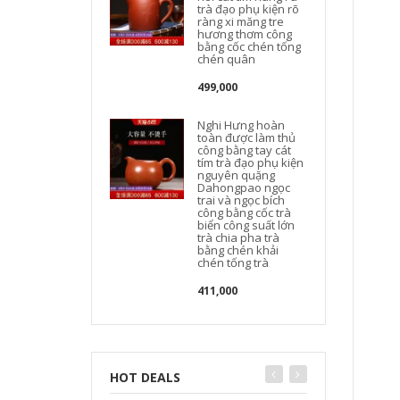
trà đạo phụ kiện rõ
ràng xi măng tre
hương thơm công
bằng cốc chén tống
chén quân
499,000
Nghi Hưng hoàn
toàn được làm thủ
công bằng tay cát
tím trà đạo phụ kiện
nguyên quặng
Dahongpao ngọc
trai và ngọc bích
công bằng cốc trà
biển công suất lớn
trà chia pha trà
bằng chén khải
chén tống trà
411,000
HOT DEALS