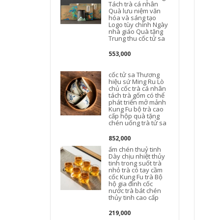
Tách trà cá nhân
c
Quà lưu niệm văn
hóa và sáng tạo
Logo tùy chỉnh Ngày
nhà giáo Quà tặng
Trung thu cốc tử sa
553,000
cốc tử sa Thương
hiệu sứ Ming Ru Lò
chủ cốc trà cá nhân
tách trà gốm có thể
phát triển mở mảnh
Kung Fu bộ trà cao
cấp hộp quà tặng
chén uống trà tử sa
852,000
ấm chén thuỷ tinh
Dày chịu nhiệt thủy
tinh trong suốt trà
nhỏ trà có tay cầm
cốc Kung Fu trà Bộ
hộ gia đình cốc
nước trà bát chén
thủy tinh cao cấp
219,000