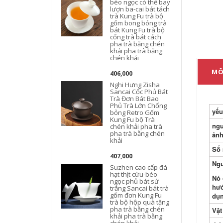
béo ngọc có thể bay
lượn ba-cai bát tách
trà Kung Fu trà bộ
gốm bong bóng trà
bát Kung Fu trà bộ
cống trà bát cách
pha trà bằng chén
khải pha trà bằng
chén khải
MÔ
406,000
Nghi Hưng Zisha
Sancai Cốc Phủ Bát
Trà Đơn Bát Bao
Phủ Trà Lớn Chống
yếu
bỏng Retro Gốm
Kung Fu bộ Trà
ngu
chén khải pha trà
pha trà bằng chén
ản
khải
t
Số 
407,000
t
Ng
Suzhen cao cấp đá-
hạt thịt cừu-béo
Nó 
ngọc phủ bát sứ
hướ
trắng Sancai bát trà
gốm đơn Kung Fu
B
dụ
trà bộ hộp quà tặng
pha trà bằng chén
Vật
khải pha trà bằng