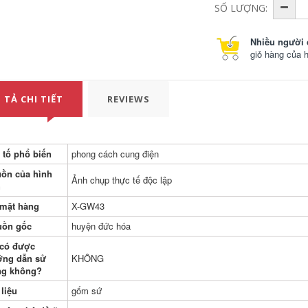
kung fu phong cách
Bát có nắp Sancai
SỐ LƯỢNG:
Trung Quốc pha trà
có thể xoay và bay
gia đình vàng bạc
lượn. Kèn pha trà
kích thước nhỏ so le
gia đình Kung Fu
vàng thịt cừu béo
Trung Quốc có nắp
Nhiều người 
ngọc bát trà sứ có
bát trà lớn bằng sứ
giỏ hàng của 
nắp pha trà bằng
ngọc bích. chén khải
chén khải chén khải
pha trà chén khải
cao cấp
uống trà
 TẢ CHI TIẾT
REVIEWS
406,000
456,000
Bát có mái che
chén khải cao cấp
Sancai có thể xoay
Bát có nắp Sancai
và bay lơ lửng trong
có thể xoay và bay
gia đình Kung Fu có
lượn. Kèn pha trà
 tố phổ biến
phong cách cung điện
nắp kiểu cổ điển đầy
gia đình Kung Fu
hoa màu xanh và
Trung Quốc có nắp
ồn của hình
trắng hình rồng Bát
bát trà lớn bằng sứ
Ảnh chụp thực tế độc lập
trà năm rồng nổi
ngọc bích. pha trà
h
iếng trên Internet.
bằng chén khải
pha trà bằng chén
chén khải uống trà
mặt hàng
X-GW43
khải chén khải pha
rà
uồn gốc
huyện đức hóa
406,000
Suzhen cát tím trà
600,000
có được
rò rỉ sáng tạo bùn
ng dẫn sử
KHÔNG
chén khải uống trà
tím lọc trà lọc trà lọc
ộ trà có thể di
đĩa kung fu trà bộ
ng không?
chuột Sancai bát ấm
phụ kiện trà đạo
trà gốm bát trà nhà
 liệu
gốm sứ
kung fu trà bộ sứ
290,000