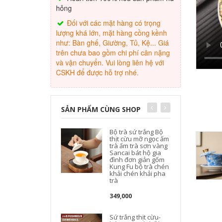
hỏng
Đối với các mặt hàng có trọng
lượng khá lớn, mặt hàng cồng kềnh
như: Bàn ghế, Giường, Tủ, Kệ... Giá
trên chưa bao gồm chi phí cân nặng
và vận chuyển. Vui lòng liên hệ với
CSKH để được hỗ trợ nhé.
SẢN PHẨM CÙNG SHOP
Bộ trà sứ trắng Bộ
thịt cừu mỡ ngọc ấm
trà ấm trà sơn vàng
Sancai bát hộ gia
c
đình đơn giản gốm
Kung Fu bộ trà chén
khải chén khải pha
trà
349,000
Sứ trắng thịt cừu-