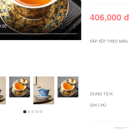
406,000 
SẮP XẾP THEO MÀU 
cách pha trà bằng
chén khải cao cấp
chén khải Chén khải
Xoay được lơ lửng
Suzhen phong cách
liễn nắp thịt cừu béo
ổ điển chất liệu
ngọc sứ trắng liễn
gốm sứ dung tích
nắp đơn Sancai bát
DUNG TÍCH:
150ml cách pha trà
trà trà phụ tùng nắp
bằng chén khải
chén khải chén khải
cao cấp
GHI CHÚ
406,000
289,000
Bát có nắp Sancai
có thể bay lơ lửng
chén khải uống trà