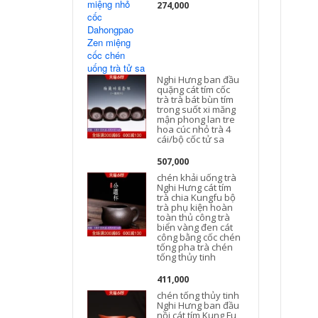
274,000
Nghi Hưng ban đầu
quặng cát tím cốc
N
trà trà bát bùn tím
trong suốt xi măng
mận phong lan tre
hoa cúc nhỏ trà 4
cái/bộ cốc tử sa
507,000
chén khải uống trà
Nghi Hưng cát tím
trà chia Kungfu bộ
trà phụ kiện hoàn
toàn thủ công trà
biển vàng đen cát
công bằng cốc chén
tống pha trà chén
tống thủy tinh
411,000
chén tống thủy tinh
Nghi Hưng ban đầu
nồi cát tím Kung Fu