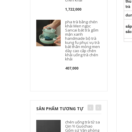
chén khải
thủ
trà
1,722,000
dun
pha trà bằng chén
khải Men ngọc
sắp
Sancai bát trà gốm
sắc
mận xanh
handmade bộ trà
kung fu phục vụ trà
bát thân mỏng men
dày cao cấp chén
khải uống trà chén
khải
407,000
SẢN PHẨM TƯƠNG TỰ
chén uống trà tử sa
Qin Yi Guochao
Gốm sứ Văn phòng