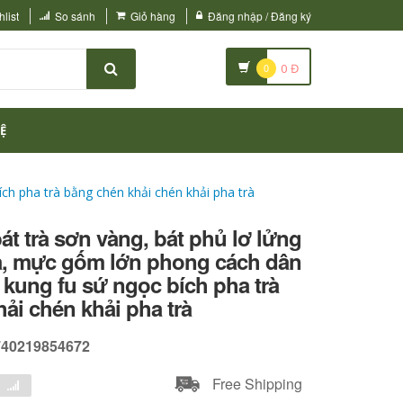
list
So sánh
Giỏ hàng
Đăng nhập / Đăng ký
0
0
Đ
Ệ
ích pha trà bằng chén khải chén khải pha trà
bát trà sơn vàng, bát phủ lơ lửng
rà, mực gốm lớn phong cách dân
 kung fu sứ ngọc bích pha trà
ải chén khải pha trà
740219854672
Free Shipping