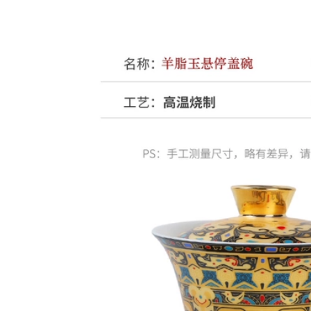
đầu khoáng đất sét
Hương Thơm cốc
tím Hán phong cách
chén tử sa cao cấp
cốc nam văn phòng
am chen tu sa
tại nhà trà chén tử
sa ấm chén tử sa
3,060,000
cao cấp
am chen tu sa
Yixing Zisha Cup Nổi
1,292,000
Tiếng Nguyên Chất
ồi đất sét tím
Handmade Khoáng
quặng gốc Yixing, đề
Nguyên Dung Tích
can thủ công
Lớn Bao Phủ Nam
nguyên chất nổi
Nữ Văn Phòng Tại
tiếng, cốc thơm lạnh,
Nhà Trà am chen tu
bộ ấm trà văn
sa ấm chén tử sa
phòng, cốc đất sét
tím nổi tiếng ấm
2,892,000
chén tử sa cao cấp
ấm chén tử sa cao
chén trà tử sa
cấp Nghi Hưng
Zisha Cốc Nổi Tiếng
8,890,000
Nguyên Chất
cốc tử sa Cốc đất
Handmade Hộ Gia
sét màu tím Yixing
Đình Công Suất Lớn
nổi tiếng hoàn toàn
Nam Nữ Trà Có Nắp
được làm thủ công
Cũ Tím đất Sét Cốc
tại nhà Văn phòng
ấm chén tử sa cao
nam và nữ Tách trà
cấp am chen tu sa
khoáng gốc Cốc đất
sét màu tím Cốc tốt
13,310,000
lành có nắp cốc tử
chén uống trà tử sa
sa ấm chén tử sa
Cốc cát tím quặng