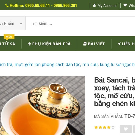
Hotline: 0965.68.68.11 - 0966.966.381
My Account
Wish
Sản Phẩm
MỚI
 TỬ SA
PHỤ KIỆN BÀN TRÀ
BÀI VIẾT
LIÊN H
 tách trà, mực gốm lớn phong cách dân tộc, mỡ cừu, kung fu sứ ngọc b
Bát Sancai, 
xoay, tách t
tộc, mỡ cừu,
bằng chén kh
TD-
MÃ SẢN PHẨM: