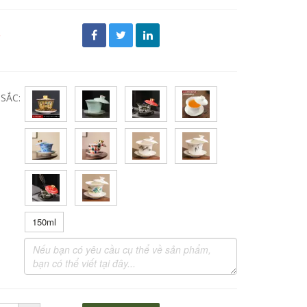
đ
SẮC:
150ml