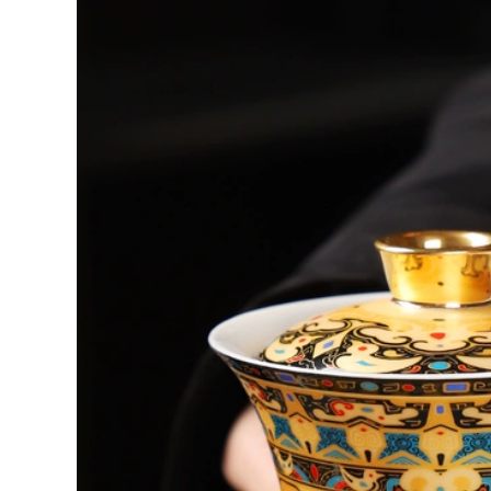
ốc trà cát tím trà
công bằng tay có
tinh tế cốc miệng
nắp đậy cho hộ gia
Phật cốc chén khải
đình nam và nữ
chén khải pha trà
Công suất lớn Kung
Fu Trà thông tre
mận cốc tử sa cốc tử
852,000
sa
chén tống chén
2,980,000
quân Yixing ban
đầu nồi cát tím Kung
Fu bộ trà trà đạo
Nghi Hưng Zisha
phụ kiện
cốc nguyên chất
Dahongpao Ruyi
handmade nam nữ
Justice Cup chén
công suất lớn trà có
khải uống trà chén
nắp cốc nước nhà
tống tử sa
tặng sen cốc ấm
chén tử sa chén
uống trà tử sa
852,000
chén khải pha trà
1,882,000
Trong mọi thời đại,
Yixing quặng thô
Yishatang Yixing
nguyên chất được
Zisha Cốc Trà Thủ
làm thủ công bằng
Công Hoàn Toàn Có
tay cát tím công
Nắp Đậy Cho Hộ Gia
bằng cốc Kung Fu
Đình Dung Tích Lớn
bộ trà trà đạo phụ
Cốc Cốc Dành Cho
kiện Dahongpao
Nam Và Nữ am
Linghua cốc cách
chen tu sa cốc tử sa
pha trà bằng chén
khải chén quân
2,002,000