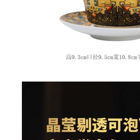
thô Yixing, được làm
3,136,000
thủ công bởi thương
Yishatang Yixing cốc
hiệu nổi tiếng, cốc
quà tặng văn phòng
trà dung tích lớn có
nam nữ cát tím có
nắp, cốc nước nam
nắp đậy đơn dung
nữ văn phòng tại
lượng lớn Bát Bát
nhà chén tử sa cao
Tâm Kinh chén tử
cấp ấm chén tử sa
sa cốc tử sa
cao cấp
4,586,000
9,210,000
Yishatang Yixing đất
Yixing Zisha Cup Nổi
sét màu tím cốc
Tiếng Handmade
hoàn toàn làm bằng
Công Suất Lớn Bao
tay kung fu trà cũ
Phủ Lót Lọc Trà Nam
đất sét màu tím trà
Nữ Văn Phòng Tại
có nắp cốc văn
Nhà Cup am chen tu
phòng cốc nước
sa ấm chén tử sa
chén tử sa cốc tử sa
12,910,000
5,940,000