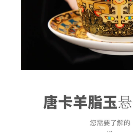
Yixing Zisha Cup Nổi
972,000
Tiếng Handmade
Nghi Hưng nguyên
Chạm Khắc Trà Có
chất handmade đất
Nắp Đậy Cho Văn
ét tím ấm trà trà
Phòng Tại Nhà Nam
đạo phụ kiện
Nữ Cốc Nước Dung
nguyên quặng
Tích Lớn ấm chén tử
Dahongpao Zhuni
sa cao cấp chén
Niu uống công bằng
uống trà tử sa
cốc chén quân chén
tống pha trà
14,710,000
cốc tử sa Yixing
411,000
Zisha Cup Nổi Tiếng
chén khải tử sa Qua
Nguyên Chất Trà
ác thời đại, ấm cát
Thủ Công Có Nắp
tím quặng nguyên
Đậy Cho Văn Phòng
bản của Yixing, bộ
Tại Nhà Nam Nữ Cá
trà Kung Fu, phụ
Nhân Cốc Nước
iện trà đạo, cốc hội
Dung Tích Lớn am
chợ hương hoa sen
chen tu sa chén tử
xi măng trong suốt
sa cao cấp
chén khải pha trà
chén quân
8,810,000
Yixing Zisha Cup Nổi
499,000
Tiếng Trà Thủ Công
chén tử sa
Có Nắp Đậy Cho Văn
Yishatang Yixing đất
Phòng Tại Nhà Nam
sét tím cốc nguyên
Nữ Công Suất Lớn
chất thủ công ban
Cốc Nước Đậm