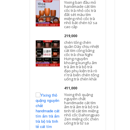
Yixing ban đầu mỏ
handmade cát tím
cốc trà nhỏ cốc trà
đất sét màu tím
miệng nhỏ cốc trà
nhỏ bát chén tử sa
s
cao cấp
219,000
chén tống chén
quân Dày chịu nhiệt
cát tím công bằng
cốc trà chia Nghi
Hưng nguyên
khoáng kungfu ấm
trà ấm trà bộ trà
c
đạo phụ kiện trà rò
rỉ trà biển chén tống
uống trà chén khải
k
411,000
Yixing thô quặng
nguyên chất
handmade cát tím
ấm trà ấm trà bộ trà
tinh tế cát tím miệng
nhỏ cốc Dahongpao
Zen miệng cốc chén
uống trà tử sa