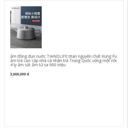
ấm đồng đun nước TIANDLIFE titan nguyên chất Kung Fu
ấm trà cao cấp nhà cá nhân trà Trung Quốc uống một nồi
4 ly ấm sắt ấm tử sa 900 triệu
2,666,000 đ
Bộ
ch
th
26