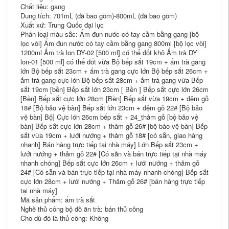
Chất liệu: gang
Dung tích: 701mL (đã bao gồm)-800mL (đã bao gồm)
Xuất xứ: Trung Quốc đại lục
Phân loại màu sắc: Ấm đun nước có tay cầm bằng gang [bộ
lọc vòi] Ấm đun nước có tay cầm bằng gang 800ml [bộ lọc vòi]
1200ml Ấm trà lon DY-02 [500 ml] có thể đốt khô Ấm trà DY
lon-01 [500 ml] có thể đốt vừa Bộ bếp sắt 19cm + ấm trà gang
lớn Bộ bếp sắt 23cm + ấm trà gang cực lớn Bộ bếp sắt 26cm +
ấm trà gang cực lớn Bộ bếp sắt 28cm + ấm trà gang vừa Bếp
sắt 19cm [bền] Bếp sắt lớn 23cm [ Bền ] Bếp sắt cực lớn 26cm
[Bền] Bếp sắt cực lớn 28cm [Bền] Bếp sắt vừa 19cm + đệm gỗ
18# [Bộ bảo vệ bàn] Bếp sắt lớn 23cm + đệm gỗ 22# [Bộ bảo
vệ bàn] Bộ] Cực lớn 26cm bếp sắt + 24_thảm gỗ [bộ bảo vệ
bàn] Bếp sắt cực lớn 28cm + thảm gỗ 26# [bộ bảo vệ bàn] Bếp
sắt vừa 19cm + lưới nướng + thảm gỗ 18# [có sẵn, giao hàng
nhanh] Bán hàng trực tiếp tại nhà máy] Lớn Bếp sắt 23cm +
lưới nướng + thảm gỗ 22# [Có sẵn và bán trực tiếp tại nhà máy
nhanh chóng] Bếp sắt cực lớn 26cm + lưới nướng + thảm gỗ
24# [Có sẵn và bán trực tiếp tại nhà máy nhanh chóng] Bếp sắt
cực lớn 28cm + lưới nướng + Thảm gỗ 26# [bán hàng trực tiếp
tại nhà máy]
Mã sản phẩm: ấm trà sắt
Nghề thủ công bộ đồ ăn trà: bán thủ công
Cho dù đó là thủ công: Không