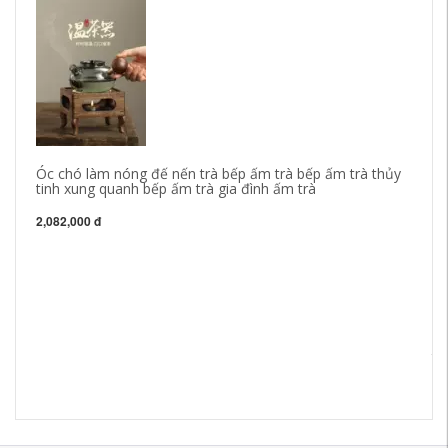
Óc chó làm nóng đế nến trà bếp ấm trà bếp ấm trà thủy
tinh xung quanh bếp ấm trà gia đình ấm trà
2,082,000 đ
Kh
Bộ
tr
55