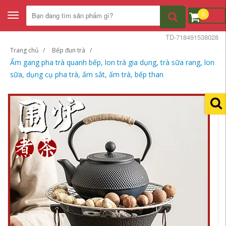
0
Toggle
navigation
TD-718491538028
Trang chủ
Bếp đun trà
Ấm gang pha trà quanh bếp, lon trà gia dụng, trà sữa rang, lon
sữa, dụng cụ pha trà, ấm sắt, ấm trà, bếp than