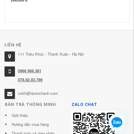
206,000 đ
Ku
89
LIÊN HỆ
111 Triều Khúc - Thanh Xuân - Hà Nội
0966.966.381
078.82.83.789
cskh@tautochanh.com
BÀN TRÀ THÔNG MINH
ZALO CHAT
Giới thiệu
Hướng dẫn mua hàng
Thanh toán và giao nhận