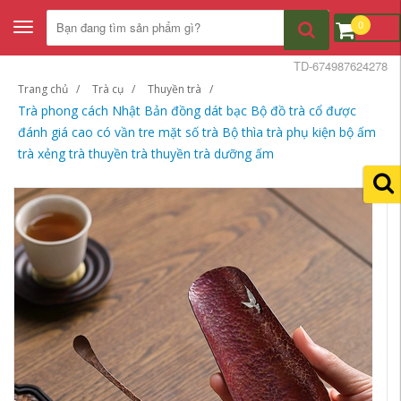
0
Toggle
navigation
TD-674987624278
Trang chủ
Trà cụ
Thuyền trà
Trà phong cách Nhật Bản đồng dát bạc Bộ đồ trà cổ được
đánh giá cao có vần tre mặt số trà Bộ thìa trà phụ kiện bộ ấm
trà xẻng trà thuyền trà thuyền trà dưỡng ấm