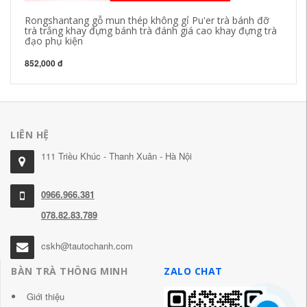
Rongshantang gỗ mun thép không gỉ Pu'er trà bánh đỡ
bộ
trà trắng khay đựng bánh trà đánh giá cao khay đựng trà
Nh
đạo phụ kiện
Tr
852,000 đ
43
LIÊN HỆ
111 Triều Khúc - Thanh Xuân - Hà Nội
0966.966.381
078.82.83.789
cskh@tautochanh.com
BÀN TRÀ THÔNG MINH
ZALO CHAT
Giới thiệu