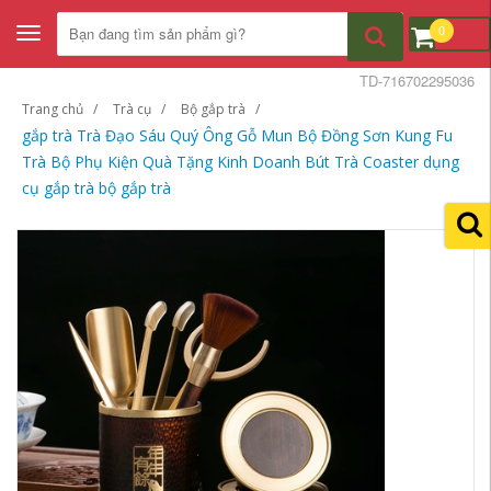
0
Toggle
navigation
TD-716702295036
Trang chủ
Trà cụ
Bộ gắp trà
gắp trà Trà Đạo Sáu Quý Ông Gỗ Mun Bộ Đồng Sơn Kung Fu
Trà Bộ Phụ Kiện Quà Tặng Kinh Doanh Bút Trà Coaster dụng
cụ gắp trà bộ gắp trà