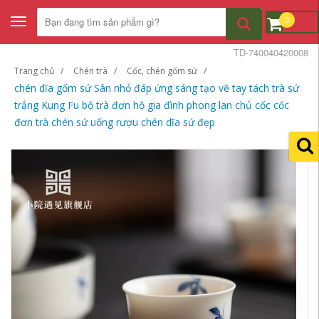
0
Toggle
navigation
TD-740040420008
Trang chủ
Chén trà
Cốc, chén gốm sứ
chén dĩa gốm sứ Sân nhỏ đáp ứng sáng tạo vẽ tay tách trà sứ
trắng Kung Fu bộ trà đơn hộ gia đình phong lan chủ cốc cốc
đơn trà chén sứ uống rượu chén dĩa sứ đẹp