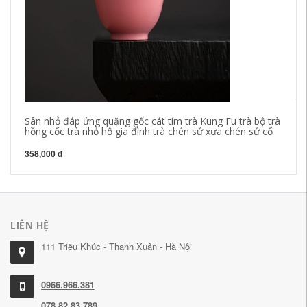
ch
lư
tr
kh
Sân nhỏ đáp ứng quặng gốc cát tím trà Kung Fu trà bộ trà
hồng cốc trà nhỏ hộ gia đình trà chén sứ xưa chén sứ cổ
40
358,000 đ
LIÊN HỆ
111 Triều Khúc - Thanh Xuân - Hà Nội
0966.966.381
078.82.83.789