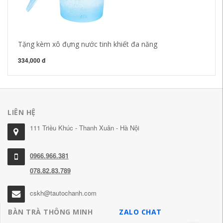
45
Tặng kèm xô đựng nước tinh khiết đa năng
334,000 đ
LIÊN HỆ
111 Triều Khúc - Thanh Xuân - Hà Nội
0966.966.381
078.82.83.789
cskh@tautochanh.com
BÀN TRÀ THÔNG MINH
ZALO CHAT