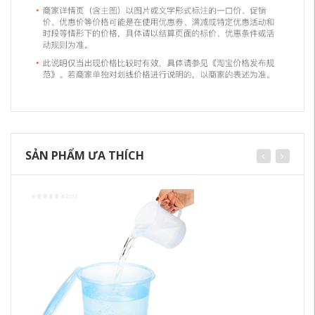
SẢN PHẨM ƯA THÍCH
Ku
Nư