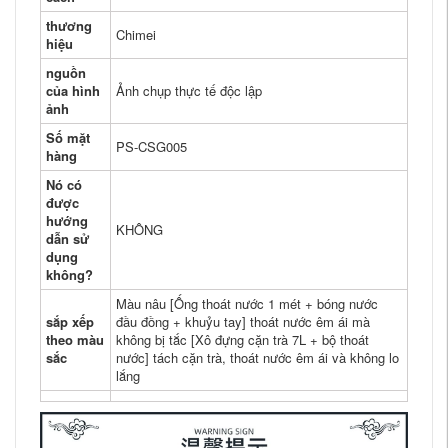
thương
Chimei
hiệu
nguồn
của hình
Ảnh chụp thực tế độc lập
ảnh
Số mặt
PS-CSG005
hàng
Nó có
được
hướng
KHÔNG
dẫn sử
dụng
không?
Màu nâu [Ống thoát nước 1 mét + bóng nước
sắp xếp
đầu đồng + khuỷu tay] thoát nước êm ái mà
theo màu
không bị tắc [Xô đựng cặn trà 7L + bộ thoát
sắc
nước] tách cặn trà, thoát nước êm ái và không lo
lắng