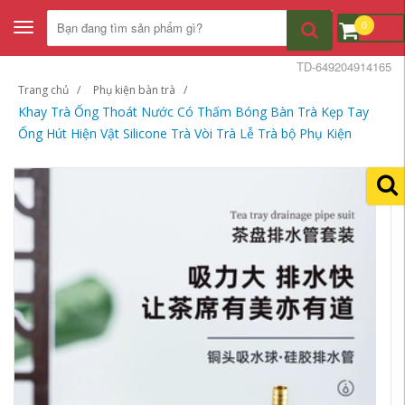
0
Toggle
navigation
TD-649204914165
Trang chủ
Phụ kiện bàn trà
Khay Trà Ống Thoát Nước Có Thấm Bóng Bàn Trà Kẹp Tay
Ống Hút Hiện Vật Silicone Trà Vòi Trà Lễ Trà bộ Phụ Kiện