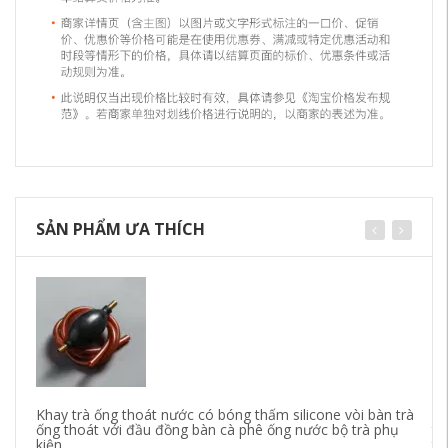
SẢN PHẨM ƯA THÍCH
Khay trà ống thoát nước có bóng thấm silicone vòi bàn trà
Ốn
ống thoát với đầu đồng bàn cà phê ống nước bộ trà phụ
tr
kiện
tr