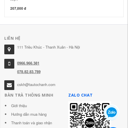
207,000 đ
10
LIÊN HỆ
111 Triều Khúc - Thanh Xuân - Hà Nội
0966.966.381
078.82.83.789
cskh@tautochanh.com
BÀN TRÀ THÔNG MINH
ZALO CHAT
Giới thiệu
Hướng dẫn mua hàng
Thanh toán và giao nhận