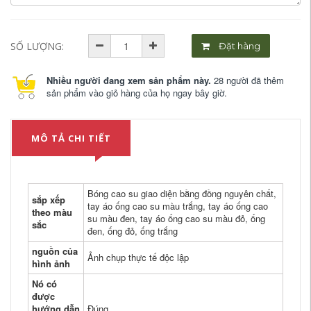
SỐ LƯỢNG:
Đặt hàng
Nhiều người đang xem sản phẩm này.
28 người đã thêm
sản phẩm vào giỏ hàng của họ ngay bây giờ.
MÔ TẢ CHI TIẾT
Bóng cao su giao diện bằng đồng nguyên chất,
sắp xếp
tay áo ống cao su màu trắng, tay áo ống cao
theo màu
su màu đen, tay áo ống cao su màu đỏ, ống
sắc
đen, ống đỏ, ống trắng
nguồn của
Ảnh chụp thực tế độc lập
hình ảnh
Nó có
được
hướng dẫn
Đúng