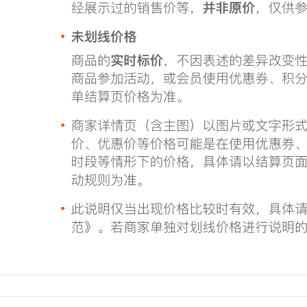
hoa phủ bát trà mở
cấp bát chống bỏng
lát Sancai bát đơn
ấm trà chén khải
hộ gia đình gốm trà
uống trà chén khải
bát chén khải tử sa
tử sa
chén khải cao cấp
349,000
507,000
Màu be Ru Lò nung
chén khải cao cấp
Yuanshan Sancai
Ge lò bao phủ bát
Bát có nắp Trà Bộ
rà tách trà hộ gia
đơn cao cấp Chống
đình duy nhất
bỏng có nắp Bộ lọc
chống bỏng cao cấp
cốc công bằng
retro phong cách
chống bỏng chén
Trung Quốc gốm sứ
khải tử sa chén khải
Kung Fu bộ trà lễ trà
tử sa
phụ tùng kích thước
lớn chén khải cao
407,000
cấp chén khải pha
rà
440,000