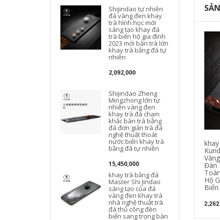
SẢN
Shijindao tự nhiên
đá vàng đen khay
trà hình học mới
sáng tạo khay đá
trà biển hộ gia đình
2023 mới bàn trà lớn
khay trà bằng đá tự
nhiên
2,092,000
Shijindao Zheng
Mingzhong lớn tự
nhiên vàng đen
khay trà đá chạm
khắc bàn trà bằng
đá đơn giản trà đá
nghệ thuật thoát
nước biển khay trà
khay 
bằng đá tự nhiên
Kund
Vàng
15,450,000
Đàn 
Toàn
khay trà bằng đá
Hộ G
Master Shi Jindao
Biển
sáng tạo của đá
vàng đen khay trà
nhà nghệ thuật trà
2,262
đá thủ công đèn
biển sang trọng bàn