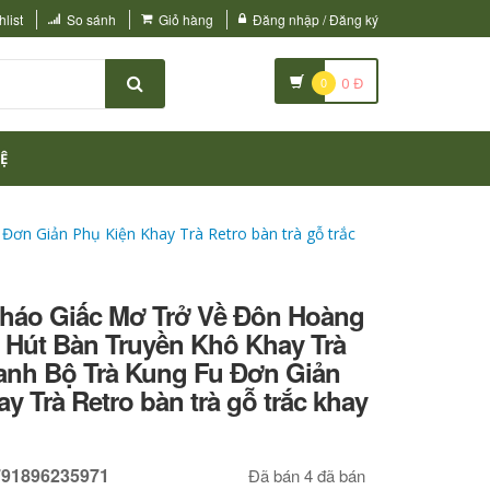
list
So sánh
Giỏ hàng
Đăng nhập / Đăng ký
0
0
Đ
Ệ
ơn Giản Phụ Kiện Khay Trà Retro bàn trà gỗ trắc
 kháo Giấc Mơ Trở Về Đôn Hoàng
 Hút Bàn Truyền Khô Khay Trà
nh Bộ Trà Kung Fu Đơn Giản
y Trà Retro bàn trà gỗ trắc khay
791896235971
Đã bán 4 đã bán