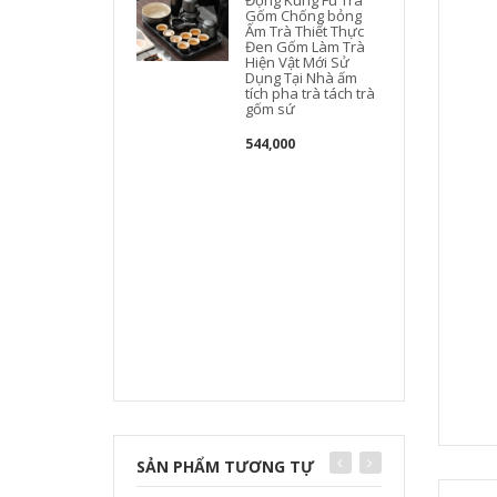
Động Kung Fu Trà
Gốm Chống bỏng
Ấm Trà Thiết Thực
Đen Gốm Làm Trà
Hiện Vật Mới Sử
Dụng Tại Nhà ấm
tích pha trà tách trà
gốm sứ
544,000
t
t
SẢN PHẨM TƯƠNG TỰ