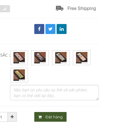
Free Shipping
đ
ẮC ::
Đặt hàng