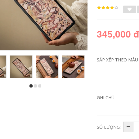
345,000 
SẮP XẾP THEO MÀU S
bình trà gốm sứ
Tách trà có nắp thủy
2023 Mới Đen Gốm
tinh, ấm cầm tay
GHI CHÚ
Kung Fu Trà Nhà
không nóng đơn
Phòng Khách Gốm
cao cấp lớn, bộ trà
Ấm Trà Ấm Trà Trà
kung fu cho một
Khay Ánh Sáng Cao
người, ấm trà bong
Cấp Cao Cấp phong
bóng màu tráng
Cách Trung Hoa bo
men pha trà bằng
am chen cao cap
chén khải chén khải
SỐ LƯỢNG:
ấm trà gốm sứ
219,000
349,000