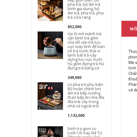
bếp gốm điện, bộ
pha trà, bộ ấm trà
bình gia dụng, bộ
ấm trà, pha trà, pha
trà sữa rang
B
852,000
MÔ
t
Ge lò mở mảnh trà
cặn bình trà gốm
rửa đổ cặn trà lưu
vực máy tính để bàn
xô trà nước thải xi
Thươ
l
lanh bát trà xây
phon
dựng lưu vực nước
Mã s
hũ gốm đựng trà hũ
hình
đựng trà bằng sứ
Chất
349,000
Khoả
Phân
Lò pha trà phụ kiện
Bộ hoàn chỉnh lon
vẻ đ
ấm trà bếp nướng
than bếp ăn nhẹ đĩa
đĩa trái cây trong
t
nhà và ngoài trời
1,132,000
binh tra gom su
Lười Cối Xay Đá Tự