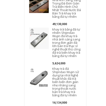
Nhà Ánh Sáng Sang
Trọng Đá Đơn Giản
Trà Biển Hình Chữ
Nhật Thoát Nước Đá
Bàn Trà khay trà
bằng đá tự nhiên
l
49,130,000
khay trà bằng đá tự
nhiên Shijindao
Wujin đá khay trà
nhà ánh sáng sang
trọng đơn giản đá
lớn bàn trà thạc sĩ
nghệ thuật thủ công
đá trà biển khay trà
bằng đá tự nhiên
5,624,000
Khay trà đá
Shijindao Wujin sử
dụng tại nhà Nghệ
thuật khắc đá trà
biển biển đơn giản
nhẹ nhàng sang
trọng thoát nước
bàn trà khay trà
bằng đá tự nhiên
16,134,000