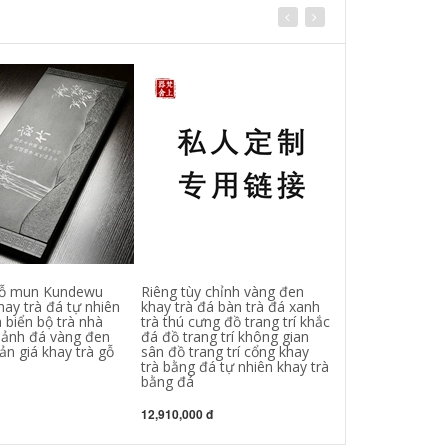
gỗ mun Kundewu
Riêng tùy chỉnh vàng đen
Nước nóng đổi 
ay trà đá tự nhiên
khay trà đá bàn trà đá xanh
tre khô pha trà
à biển bộ trà nhà
trà thú cưng đồ trang trí khắc
hệ thống thoát
ảnh đá vàng đen
đá đồ trang trí không gian
giản hình chữ 
ản giá khay trà gỗ
sân đồ trang trí cổng khay
trà khay khay t
trà bằng đá tự nhiên khay trà
chén gỗ hương
bằng đá
1,012,000 đ
12,910,000 đ