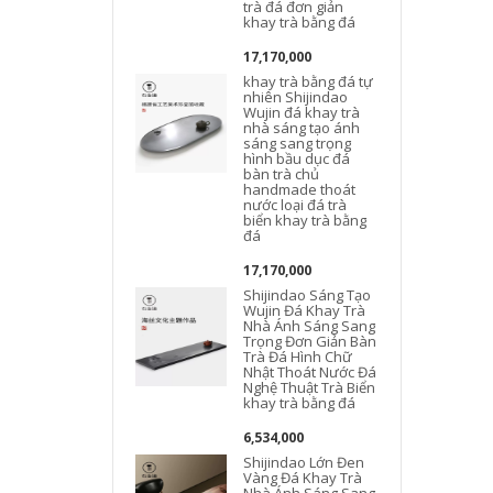
trà đá đơn giản
khay trà bằng đá
17,170,000
khay trà bằng đá tự
nhiên Shijindao
Wujin đá khay trà
nhà sáng tạo ánh
sáng sang trọng
hình bầu dục đá
bàn trà chủ
handmade thoát
nước loại đá trà
biển khay trà bằng
đá
17,170,000
Shijindao Sáng Tạo
Wujin Đá Khay Trà
Nhà Ánh Sáng Sang
t
Trọng Đơn Giản Bàn
Trà Đá Hình Chữ
Nhật Thoát Nước Đá
Nghệ Thuật Trà Biển
khay trà bằng đá
6,534,000
Shijindao Lớn Đen
Vàng Đá Khay Trà