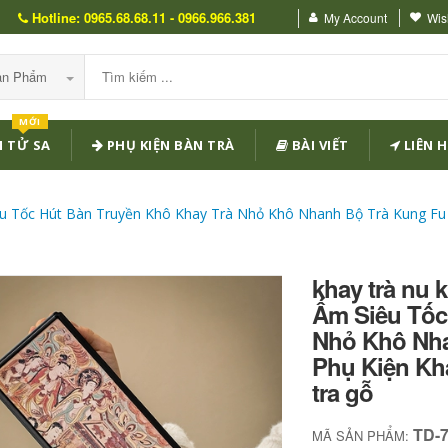
Hotline: 0965.68.68.11 - 0966.966.381
My Account
Wish
Sản Phẩm
MỚI
 TỬ SA
PHỤ KIỆN BÀN TRÀ
BÀI VIẾT
LIÊN H
u Tốc Hút Bàn Truyền Khô Khay Trà Nhỏ Khô Nhanh Bộ Trà Kung Fu Đ
khay trà nu
Ấm Siêu Tốc
Nhỏ Khô Nha
Phụ Kiện Kha
tra gỗ
TD-
MÃ SẢN PHẨM: