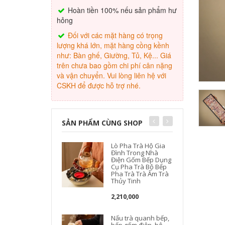
Hoàn tiền 100% nếu sản phẩm hư
hỏng
Đối với các mặt hàng có trọng
lượng khá lớn, mặt hàng cồng kềnh
như: Bàn ghế, Giường, Tủ, Kệ... Giá
trên chưa bao gồm chi phí cân nặng
và vận chuyển. Vui lòng liên hệ với
CSKH để được hỗ trợ nhé.
SẢN PHẨM CÙNG SHOP
Lò Pha Trà Hộ Gia
Đình Trong Nhà
Điện Gốm Bếp Dụng
Cụ Pha Trà Bộ Bếp
Pha Trà Trà Ấm Trà
Thủy Tinh
2,210,000
Nấu trà quanh bếp,