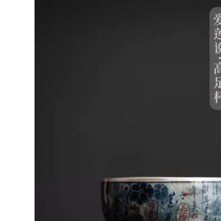
ịch
1,012,000
680,000
Sân nhỏ đáp ứng di
Xiaoyuan gặp hoa
động du lịch Ru lò
lan nguyên chất vẽ
Bộ trà nhanh cốc
tay phong cách
nhỏ Bộ trà kung fu
Trung Quốc một ấm
trà một nồi hai cốc
và hai tách trà du
bộ ấm pha trà du
ịch bộ pha trà di
lịch bộ bình trà có
động ngoài trời bộ
túi đựng đi du lịch
ấm chén du lịch bộ
bình trà có túi đựng
680,000
i du lịch
648,000
Nghi Hưng ban đầu
Cốc nước cá nhân
quặng nguyên chất
Yixing Zisha hoàn
handmade cát tím
toàn được làm thủ
ốc trà cát tím trà
công bằng tay có
tinh tế cốc miệng
nắp đậy cho hộ gia
Phật cốc chén khải
đình nam và nữ