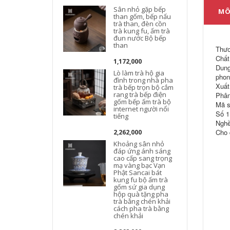
Sân nhỏ gặp bếp
MÔ
than gốm, bếp nấu
trà than, đèn cồn
trà kung fu, ấm trà
đun nước Bộ bếp
than
Thươ
Chất
1,172,000
Dung
Lò làm trà hộ gia
phon
đình trong nhà pha
Xuất
trà bếp trọn bộ cắm
rang trà bếp điện
Phân
gốm bếp ấm trà bộ
Mã s
internet người nổi
Số 1
tiếng
Nghề
t
b
Cho 
2,262,000
Khoảng sân nhỏ
đáp ứng ánh sáng
cao cấp sang trọng
mạ vàng bạc Vạn
Phật Sancai bát
kung fu bộ ấm trà
gốm sứ gia dụng
l
hộp quà tặng pha
trà bằng chén khải
cách pha trà bằng
chén khải