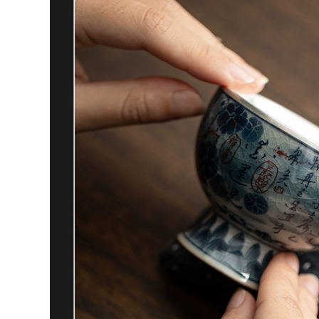
tại nhà trà chén tử
sa ấm chén tử sa
3,060,000
cao cấp
am chen tu sa
Yixing Zisha Cup Nổi
1,292,000
Tiếng Nguyên Chất
ồi đất sét tím
Handmade Khoáng
quặng gốc Yixing, đề
Nguyên Dung Tích
can thủ công
Lớn Bao Phủ Nam
nguyên chất nổi
Nữ Văn Phòng Tại
tiếng, cốc thơm lạnh,
Nhà Trà am chen tu
bộ ấm trà văn
sa ấm chén tử sa
phòng, cốc đất sét
tím nổi tiếng ấm
2,892,000
chén tử sa cao cấp
ấm chén tử sa cao
chén trà tử sa
cấp Nghi Hưng
Zisha Cốc Nổi Tiếng
8,890,000
Nguyên Chất
cốc tử sa Cốc đất
Handmade Hộ Gia
sét màu tím Yixing
Đình Công Suất Lớn
nổi tiếng hoàn toàn
Nam Nữ Trà Có Nắp
được làm thủ công
Cũ Tím đất Sét Cốc
tại nhà Văn phòng
ấm chén tử sa cao
nam và nữ Tách trà
cấp am chen tu sa
khoáng gốc Cốc đất
sét màu tím Cốc tốt
13,310,000
lành có nắp cốc tử
chén uống trà tử sa
sa ấm chén tử sa
Cốc cát tím quặng
thô Yixing, được làm
3,136,000
thủ công bởi thương
Yishatang Yixing cốc
hiệu nổi tiếng, cốc