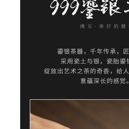
Nghi Hưng nguyên
Chạm Khắc Trà Có
chất handmade đất
Nắp Đậy Cho Văn
ét tím ấm trà trà
Phòng Tại Nhà Nam
đạo phụ kiện
Nữ Cốc Nước Dung
nguyên quặng
Tích Lớn ấm chén tử
Dahongpao Zhuni
sa cao cấp chén
Niu uống công bằng
uống trà tử sa
cốc chén quân chén
tống pha trà
14,710,000
cốc tử sa Yixing
411,000
Zisha Cup Nổi Tiếng
chén khải tử sa Qua
Nguyên Chất Trà
ác thời đại, ấm cát
Thủ Công Có Nắp
tím quặng nguyên
Đậy Cho Văn Phòng
bản của Yixing, bộ
Tại Nhà Nam Nữ Cá
trà Kung Fu, phụ
Nhân Cốc Nước
iện trà đạo, cốc hội
Dung Tích Lớn am
chợ hương hoa sen
chen tu sa chén tử
xi măng trong suốt
sa cao cấp
chén khải pha trà
chén quân
8,810,000
Yixing Zisha Cup Nổi
499,000
Tiếng Trà Thủ Công
chén tử sa
Có Nắp Đậy Cho Văn
Yishatang Yixing đất
Phòng Tại Nhà Nam
sét tím cốc nguyên
Nữ Công Suất Lớn
chất thủ công ban
Cốc Nước Đậm
đầu khoáng đất sét
Hương Thơm cốc
tím Hán phong cách
chén tử sa cao cấp
cốc nam văn phòng
am chen tu sa