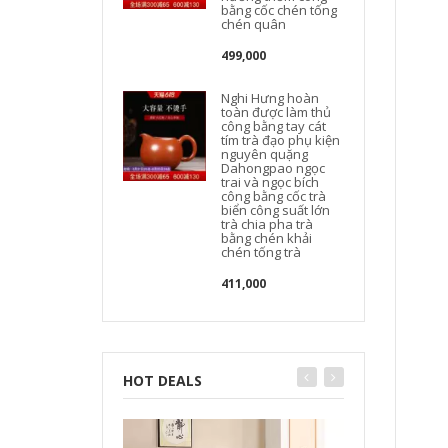
bằng cốc chén tống
chén quân
499,000
Nghi Hưng hoàn
toàn được làm thủ
công bằng tay cát
tím trà đạo phụ kiện
nguyên quặng
Dahongpao ngọc
trai và ngọc bích
công bằng cốc trà
biển công suất lớn
trà chia pha trà
bằng chén khải
chén tống trà
411,000
HOT DEALS