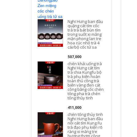
Nghi Hưng ban đầu
quặng cát tím cốc
N
trà trà bát bùn tím
trong suốt xi măng
mận phong lan tre
hoa cúc nhỏ trà 4
cái/bộ cốc tử sa
507,000
chén khải uống trà
Nghi Hưng cát tím
trà chia Kungfu bộ
trà phụ kiện hoàn
toàn thủ công trà
biển vàng đen cát
công bằng cốc chén
tống pha trà chén
tống thủy tinh
411,000
chén tống thủy tinh
Nghi Hưng ban đầu
nồi cát tím Kung Fu
trà đạo phụ kiện rõ
ràng xi măng tre
hương thơm công