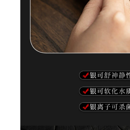
quà tặng văn phòng
trà dung tích lớn có
nam nữ cát tím có
nắp, cốc nước nam
nắp đậy đơn dung
nữ văn phòng tại
lượng lớn Bát Bát
nhà chén tử sa cao
Tâm Kinh chén tử
cấp ấm chén tử sa
sa cốc tử sa
cao cấp
4,586,000
9,210,000
Yishatang Yixing đất
Yixing Zisha Cup Nổi
sét màu tím cốc
Tiếng Handmade
hoàn toàn làm bằng
Công Suất Lớn Bao
tay kung fu trà cũ
Phủ Lót Lọc Trà Nam
đất sét màu tím trà
Nữ Văn Phòng Tại
có nắp cốc văn
Nhà Cup am chen tu
phòng cốc nước
sa ấm chén tử sa
chén tử sa cốc tử sa
12,910,000
5,940,000