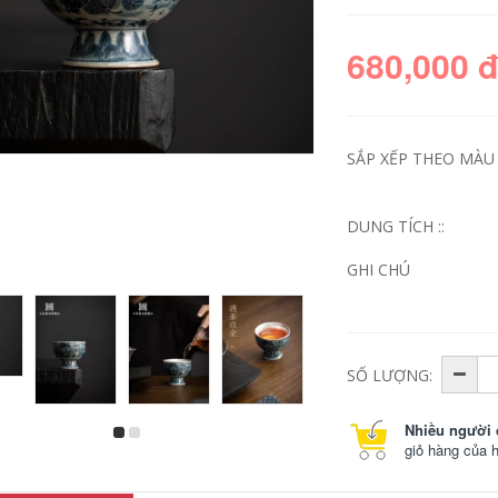
680,000 
SẮP XẾP THEO MÀU S
DUNG TÍCH ::
GHI CHÚ
Trong khoảng sân
bình trà du lịch Sân
nhỏ, tôi bắt gặp
nhỏ đáp ứng Ru lò
chiếc ấm Xishi đất
di động du lịch gốm
sét tím thủ công nổi
sứ nhanh chóng cốc
tiếng, bộ trà Kung
kung fu trà một nồi
Fu, ấm trà hồng
ba ly ngoài trời
SỐ LƯỢNG:
dành cho nữ, ấm
uống trà bộ ấm trà
đơn ấm trà thạch
du lịch bộ ấm trà du
biều ấm trà tử sa
lịch
Nhiều người 
hật giả
giỏ hàng của 
680,000
1,212,000