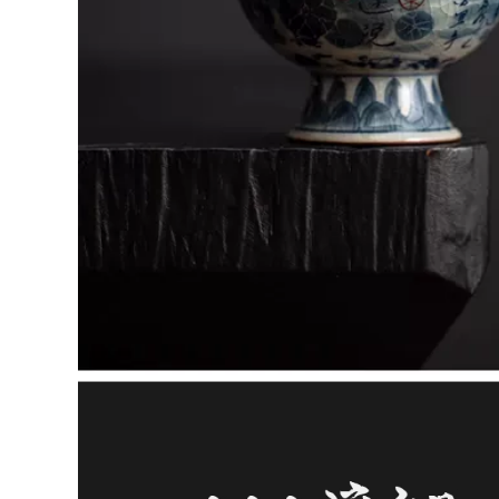
chén khải pha trà
Công suất lớn Kung
Fu Trà thông tre
mận cốc tử sa cốc tử
852,000
sa
chén tống chén
2,980,000
quân Yixing ban
đầu nồi cát tím Kung
Fu bộ trà trà đạo
Nghi Hưng Zisha
phụ kiện
cốc nguyên chất
Dahongpao Ruyi
handmade nam nữ
Justice Cup chén
công suất lớn trà có
khải uống trà chén
nắp cốc nước nhà
tống tử sa
tặng sen cốc ấm
chén tử sa chén
uống trà tử sa
852,000
chén khải pha trà
1,882,000
Trong mọi thời đại,
Yixing quặng thô
Yishatang Yixing
nguyên chất được
Zisha Cốc Trà Thủ
làm thủ công bằng
Công Hoàn Toàn Có
tay cát tím công
Nắp Đậy Cho Hộ Gia
bằng cốc Kung Fu
Đình Dung Tích Lớn
bộ trà trà đạo phụ
Cốc Cốc Dành Cho
kiện Dahongpao
Nam Và Nữ am
Linghua cốc cách
chen tu sa cốc tử sa
pha trà bằng chén
khải chén quân
2,002,000
Yixing Zisha Cup Nổi
972,000
Tiếng Handmade