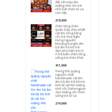
đất sét màu tím
miệng nhỏ cốc trà
nhỏ bát chén tử sa
s
cao cấp
219,000
chén tống chén
quân Dày chịu nhiệt
cát tím công bằng
cốc trà chia Nghi
Hưng nguyên
khoáng kungfu ấm
trà ấm trà bộ trà
c
đạo phụ kiện trà rò
rỉ trà biển chén tống
uống trà chén khải
k
411,000
Yixing thô quặng
nguyên chất
handmade cát tím
ấm trà ấm trà bộ trà
tinh tế cát tím miệng
nhỏ cốc Dahongpao
Zen miệng cốc chén
uống trà tử sa
274,000