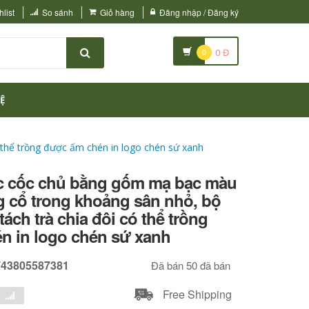
list
So sánh
Giỏ hàng
Đăng nhập / Đăng ký
0
0
Đ
Ệ
 thể trồng được ấm chén in logo chén sứ xanh
c cốc chủ bằng gốm mạ bạc màu
g cổ trong khoảng sân nhỏ, bộ
tách trà chia đôi có thể trồng
n in logo chén sứ xanh
743805587381
Đã bán 50 đã bán
Free Shipping