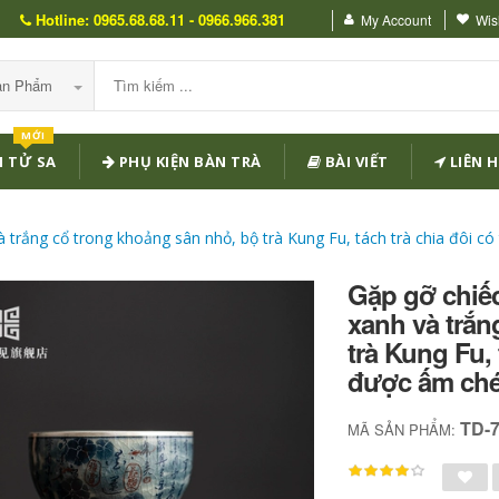
Hotline: 0965.68.68.11 - 0966.966.381
My Account
Wish
Sản Phẩm
MỚI
 TỬ SA
PHỤ KIỆN BÀN TRÀ
BÀI VIẾT
LIÊN H
rắng cổ trong khoảng sân nhỏ, bộ trà Kung Fu, tách trà chia đôi có
Gặp gỡ chiế
xanh và trắn
trà Kung Fu, 
được ấm ché
TD-
MÃ SẢN PHẨM: