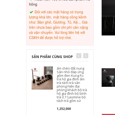
hỏng
Đối với các mặt hàng có trọng
lượng khá lớn, mặt hàng cồng kềnh
như: Bàn ghế, Giường, Tủ, Kệ... Giá
trên chưa bao gồm chi phí cân nặng
và vận chuyển. Vui lòng liên hệ với
CSKH để được hỗ trợ nhé.
SẢN PHẨM CÙNG SHOP
ấm chén đất nung
Sân nhỏ đáp ứng
gốm đen Kung Fu
trà hộ gia đình ấm
trà tách trà văn
phòng hiện đại
phòng khách bộ trà
hộ gia đình bộ bình
trà 0.7 l jasmine bộ
tách trà gốm sứ
t
1,252,000