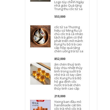
Logo tùy chỉnh Ngày
nhà giáo Quà tặng
Trung thu cốc tử sa
553,000
cốc tử sa Thương
hiệu sứ Ming Ru Lò
chủ cốc trà cá nhân
tách trà gốm có thể
phát triển mở mảnh
Kung Fu bộ trà cao
cấp hộp quà tặng
chén uống trà tử sa
852,000
ấm chén thuỷ tinh
Dày chịu nhiệt thủy
tinh trong suốt trà
nhỏ trà có tay cầm
cốc Kung Fu trà Bộ
hộ gia đình cốc
nước trà bát chén
thủy tinh cao cấp
219,000
Yixing ban đầu mỏ
handmade cát tím
cốc trà nhỏ cốc trà