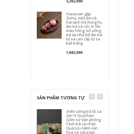
l
2,262,000
Xiaoyuan gặp
Zisha, một ấm và
hai tách trà Kung Fu,
ấm trà và cốc Xi Shi
màu hồng, bộ uống
trà tại nhà bộ ấm trà
tử sa cao cấp tử sa
bát tràng
l
1,682,000
đ
SẢN PHẨM TƯƠNG TỰ
chén uống trà tử sa
Qin Yi Guochao
Gốm sứ Văn phòng
Tách trà cá nhân
c
Quà lưu niệm văn
hóa và sáng tạo