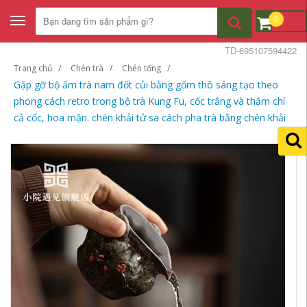
0
Toggle
navigation
TD-695107594422
Trang chủ
Chén trà
Chén tống
Gặp gỡ bộ ấm trà nam đốt củi bằng gốm thô sáng tạo theo
phong cách retro trong bộ trà Kung Fu, cốc trắng và thậm chí
cả cốc, hoa mận. chén khải tử sa cách pha trà bằng chén khải