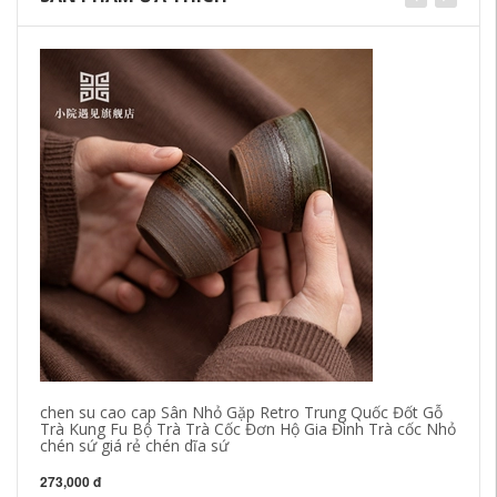
ch
nh
bạ
bằ
55
chen su cao cap Sân Nhỏ Gặp Retro Trung Quốc Đốt Gỗ
Trà Kung Fu Bộ Trà Trà Cốc Đơn Hộ Gia Đình Trà cốc Nhỏ
chén sứ giá rẻ chén dĩa sứ
273,000 đ