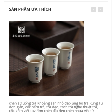
SẢN PHẨM ƯA THÍCH
chén sứ uống trà Khoảng sân nhỏ đáp ứng bộ trà Kung Fu
Yi
đơn giản, cốc nếm trà, trà đạo, tách trà nghệ thuật trà,
Ha
cốc gốm viết tay đơn chén dĩa đẹp chén nhựa giả sứ
Lu