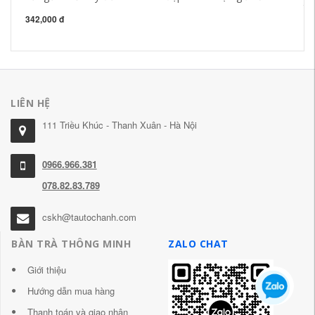
tử
342,000 đ
4,
LIÊN HỆ
111 Triều Khúc - Thanh Xuân - Hà Nội
0966.966.381
078.82.83.789
cskh@tautochanh.com
BÀN TRÀ THÔNG MINH
ZALO CHAT
Giới thiệu
Hướng dẫn mua hàng
Thanh toán và giao nhận