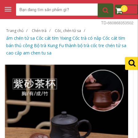
0
Toggle
navigation
TD-660868353502
Trang chủ
Chén trà
Cốc, chén tử sa
ấm chén tử sa Cốc cát tím Yixing Cốc trà có nắp Cốc cát tím
bán thủ công Bộ trà Kung Fu thành bộ trà cốc tre chén tử sa
cao cấp am chen tu sa