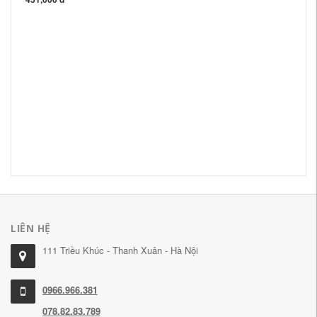
hũ
độ
nă
22
LIÊN HỆ
111 Triều Khúc - Thanh Xuân - Hà Nội
0966.966.381
078.82.83.789