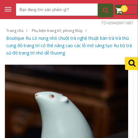
0
Toggle
navigation
TD-629426971887
Trang chủ
Phụ kiện trang trí, phong thủy
Boutique Ru Lò nung nhỏ chuột trà nghệ thuật bàn trà trà thú
cưng đồ trang trí có thể nâng cao các lỗ mở sáng tạo Ru bộ trà
sứ đồ trang trí nhỏ dễ thương