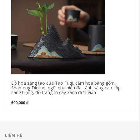
Đồ hoa sáng tạo của Tao Fuqi, cắm hoa bằng gốm,
Ro
Shanfeng Dielian, ngôi nhà hiện đại, ánh sáng cao cấp
Wu
sang trọng, đồ trang trí cây xanh đơn giản
su
600,000 đ
60
LIÊN HỆ