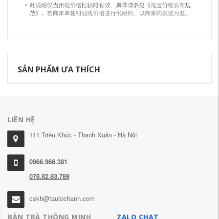
SẢN PHẨM ƯA THÍCH
LIÊN HỆ
111 Triều Khúc - Thanh Xuân - Hà Nội
0966.966.381
078.82.83.789
cskh@tautochanh.com
BÀN TRÀ THÔNG MINH
ZALO CHAT