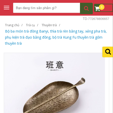
0
Toggle
navigation
TD-772678806657
Trang chủ
Trà cụ
Thuyền trà
Bộ ba món trà đồng Banyi, thìa trà rèn bằng tay, xẻng pha trà,
phụ kiện trà đạo bằng đồng, bộ trà Kung Fu thuyền trà gốm
thuyền trà