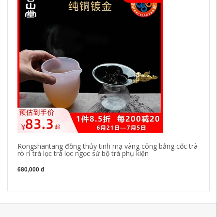
Rongshantang đồng thủy tinh mạ vàng công bằng cốc trà
Ta
rò rỉ trà lọc trà lọc ngọc sứ bộ trà phụ kiện
ki
tr
680,000 đ
64