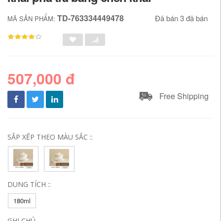
TD-763334449478
Đã bán 3 đã bán
MÃ SẢN PHẨM:
507,000 đ
Free Shipping
SẮP XẾP THEO MÀU SẮC ::
DUNG TÍCH ::
180ml
GHI CHÚ