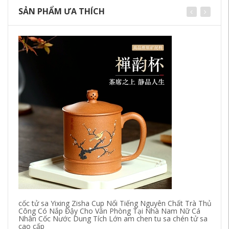
SẢN PHẨM ƯA THÍCH
cốc tử sa Yixing Zisha Cup Nổi Tiếng Nguyên Chất Trà Thủ
Xi
Công Có Nắp Đậy Cho Văn Phòng Tại Nhà Nam Nữ Cá
Qu
Nhân Cốc Nước Dung Tích Lớn am chen tu sa chén tử sa
Gố
cao cấp