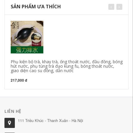
SẢN PHẨM ƯA THÍCH
Phụ kiện bộ trà, khay trà, ống thoát nước, đầu đồng, bóng
Ốn
hút nước, phụ tùng trà đạo kung fu, bóng thoát nước,
nư
giao diện cao su đồng, dẫn nước
37
217,000 đ
LIÊN HỆ
111 Triều Khúc - Thanh Xuân - Hà Nội